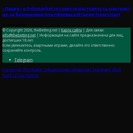
«Лацио» и Polymarket готовятся расторгнуть контракт
из-за блокировки платформы в Италии {sportclan}
4 дня назад
© Copyright 2026, theBetting.net |
Карта сайта
| Для связи:
info@thebetting.net
| Информация на сайте предназначена для лиц,
достигших 18 лет.
Если увлекаетесь азартными играми, делайте это ответственно:
сохраняйте контроль.
Telegram
Facebook
VKontakte
Odnoklassniki
WhatsApp
Telegram
Viber
Back to top button