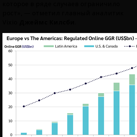
которое в ряде случаев ограничило
рост», — отметил главный аналитик
Vixio
Джеймс Килсби
.