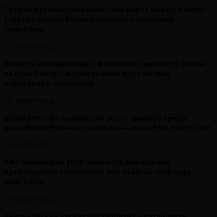
Трафик букмекеров Казахстана вырос на 18% в июле:
1xBet.kz собрал более половины посещений
{sportclan}
11 часов назад
Офшорные операторы с Филиппин переносят бизнес
на Шри-Ланку — вслед за ними едут тысячи
работников {sportclan}
12 часов назад
Olimp.bet стал лидером по росту трафика среди
российских букмекеров в июле — плюс 56% {sportclan}
13 часов назад
РФС получил от ЕРАИ почти 431 млн рублей
букмекерских отчислений за II квартал 2026 года
{sportclan}
13 часов назад
Американский регулятор запретил платформам