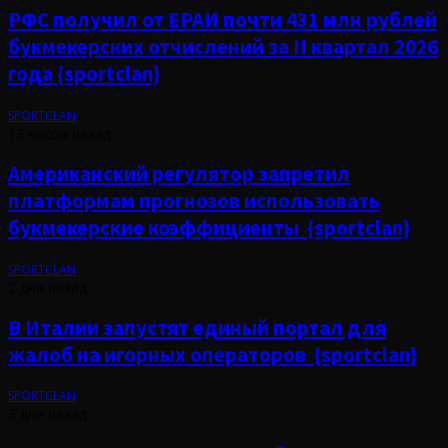
РФС получил от ЕРАИ почти 431 млн рублей
букмекерских отчислений за II квартал 2026
года {sportclan}
SPORTCLAN
13 часов назад
Американский регулятор запретил
платформам прогнозов использовать
букмекерские коэффициенты {sportclan}
SPORTCLAN
2 дня назад
В Италии запустят единый портал для
жалоб на игорных операторов {sportclan}
SPORTCLAN
3 дня назад