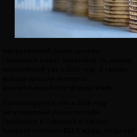
Американский рынок онлайн-
гемблинга может превзойти по объему
европейский уже к 2028 году. К такому
выводу пришли эксперты
аналитической платформы
Vixio
.
Прогнозируется, что к 2026 году
регулируемый рынок онлайн-
гемблинга в Северной и Южной
Америке составит
$32,5 млрд
, тогда как