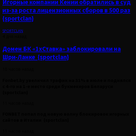
Игорные компании Кении обратились в суд
из-за роста лицензионных сборов в 500 раз
{sportclan}
SPORTCLAN
4 дня назад
Домен БК «1xСтавка» заблокировали на
Шри-Ланке {sportclan}
10 часов назад
Fonbet.by увеличил трафик на 31% в июле и поднялся
с 4-го на 1-е место среди букмекеров Беларуси
{sportclan}
11 часов назад
FONBET попал под новую волну блокировок игорных
сайтов в Италии {sportclan}
11 часов назад