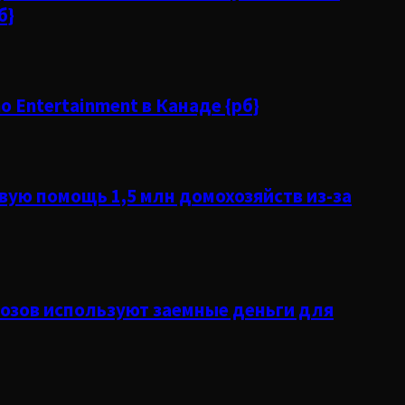
б}
o Entertainment в Канаде {рб}
ую помощь 1,5 млн домохозяйств из-за
озов используют заемные деньги для