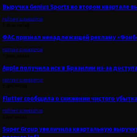
Выручка Genius Sports во втором квартале в
РЕЙТИНГ БУКМЕКЕРОВ
1 день назад
ФАС признал ненадлежащей рекламу «Фонбе
РЕЙТИНГ БУКМЕКЕРОВ
1 день назад
Apple получила иск в Бразилии из-за доступ
РЕЙТИНГ БУКМЕКЕРОВ
2 дня назад
Flutter сообщила о снижении чистого убытка
РЕЙТИНГ БУКМЕКЕРОВ
2 дня назад
Super Group увеличила квартальную выручку