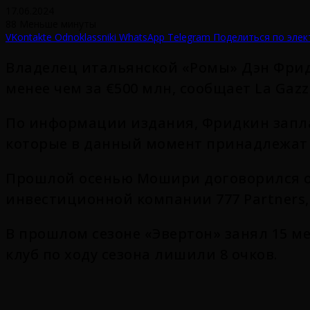
17.06.2024
88
Меньше минуты
VKontakte
Odnoklassniki
WhatsApp
Telegram
Поделиться по элек
Владелец итальянской «Ромы» Дэн Фрид
менее чем за €500 млн, сообщает La Gazze
По информации издания, Фридкин зап
которые в данный момент принадлежат
Прошлой осенью Мошири договорился о
инвестиционной компании 777 Partners,
В прошлом сезоне «Эвертон» занял 15 ме
клуб по ходу сезона лишили 8 очков.