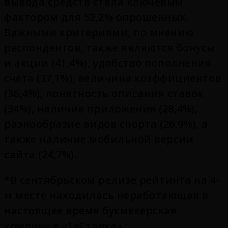
вывода средств стала ключевым
фактором для 52,2% опрошенных.
Важными критериями, по мнению
респондентов, также являются бонусы
и акции (41,4%), удобство пополнения
счета (37,1%), величина коэффициентов
(36,4%), понятность описания ставок
(34%), наличие приложения (28,4%),
разнообразие видов спорта (26,9%), а
также наличие мобильной версии
сайта (24,7%).
*
В сентябрьском релизе рейтинга на 4-
м месте находилась неработающая в
настоящее время букмекерская
компания «1хСтавка».