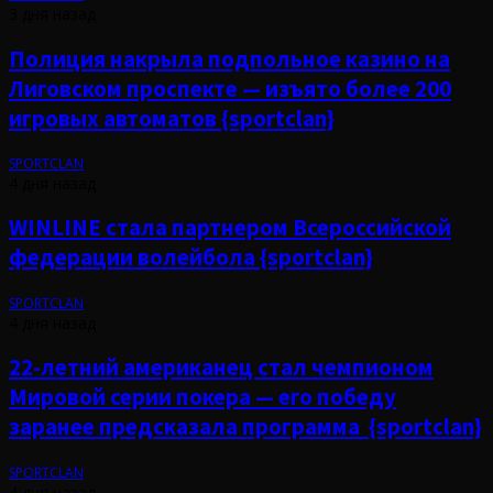
3 дня назад
Полиция накрыла подпольное казино на
Лиговском проспекте — изъято более 200
игровых автоматов {sportclan}
SPORTCLAN
4 дня назад
WINLINE стала партнером Всероссийской
федерации волейбола {sportclan}
SPORTCLAN
4 дня назад
22-летний американец стал чемпионом
Мировой серии покера — его победу
заранее предсказала программа {sportclan}
SPORTCLAN
4 дня назад