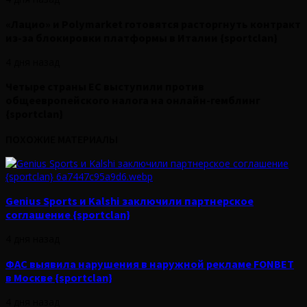
«Лацио» и Polymarket готовятся расторгнуть контракт
из-за блокировки платформы в Италии {sportclan}
4 дня назад
Четыре страны ЕС выступили против
общеевропейского налога на онлайн-гемблинг
{sportclan}
ПОХОЖИЕ МАТЕРИАЛЫ
Genius Sports и Kalshi заключили партнерское
соглашение {sportclan}
4 дня назад
ФАС выявила нарушения в наружной рекламе FONBET
в Москве {sportclan}
4 дня назад