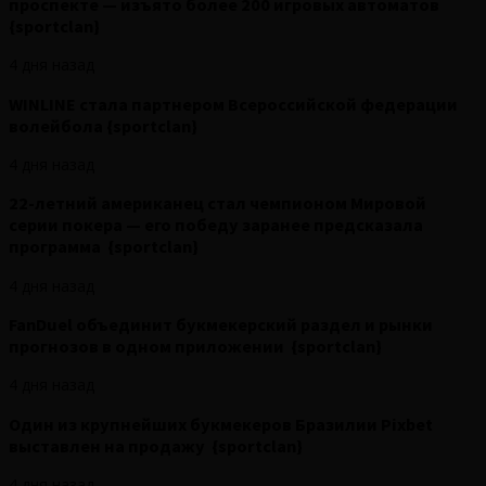
проспекте — изъято более 200 игровых автоматов
{sportclan}
4 дня назад
WINLINE стала партнером Всероссийской федерации
волейбола {sportclan}
4 дня назад
22-летний американец стал чемпионом Мировой
серии покера — его победу заранее предсказала
программа {sportclan}
4 дня назад
FanDuel объединит букмекерский раздел и рынки
прогнозов в одном приложении {sportclan}
4 дня назад
Один из крупнейших букмекеров Бразилии Pixbet
выставлен на продажу {sportclan}
4 дня назад