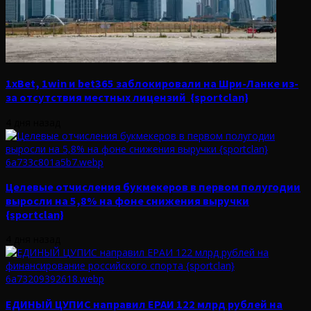
1xBet, 1win и bet365 заблокировали на Шри-Ланке из-
за отсутствия местных лицензий {sportclan}
4 дня назад
Целевые отчисления букмекеров в первом полугодии
выросли на 5,8% на фоне снижения выручки
{sportclan}
4 дня назад
ЕДИНЫЙ ЦУПИС направил ЕРАИ 122 млрд рублей на