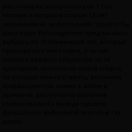
участниками которого стали 1 тыс.
человек в возрасте старше 18 лет,
заключивших за последний год хотя бы
одно пари. Респондентам предлагалось
выбрать из 15 букмекеров тех, которые
принимали у них ставки, а затем
оценить каждого оператора по 14
критериям: количество видов спорта,
на которые можно ставить; величина
коэффициентов
; линия в
лайве
и
прематче
; доступность описания
ставок; скорость вывода средств;
функционал мобильной версии и так
далее.