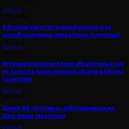
SPORTCLAN
1 день назад
В Италии запустят единый портал для
жалоб на игорных операторов {sportclan}
SPORTCLAN
3 дня назад
Игорные компании Кении обратились в суд
из-за роста лицензионных сборов в 500 раз
{sportclan}
SPORTCLAN
3 дня назад
Домен БК «1xСтавка» заблокировали на
Шри-Ланке {sportclan}
SPORTCLAN