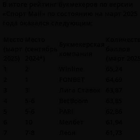
В итоге рейтинг букмекеров по версии
«Спорт Mail» по состоянию на март 2025
года оказался следующим:
Место
Место
Количест
Букмекерская
(март
(сентябрь
баллов
компания
2025)
2024*)
(март 2025
1
2
Winline
65,24
2
1
FONBET
64,69
3
3
Лига Ставок
63,87
4
5-6
BetBoom
63,85
5
5-6
PARI
62,86
6
10
Мелбет
61,94
7
7-8
Леон
61,73