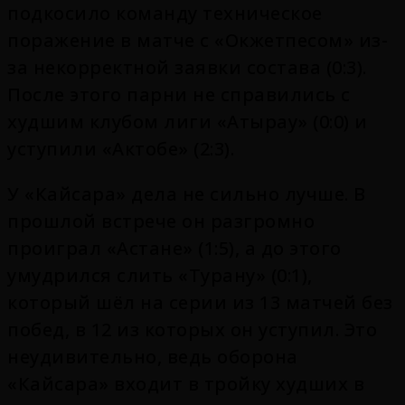
подкосило команду техническое
поражение в матче с «Окжетпесом» из-
за некорректной заявки состава (0:3).
После этого парни не справились с
худшим клубом лиги «Атырау» (0:0) и
уступили «Актобе» (2:3).
У «Кайсара» дела не сильно лучше. В
прошлой встрече он разгромно
проиграл «Астане» (1:5), а до этого
умудрился слить «Турану» (0:1),
который шёл на серии из 13 матчей без
побед, в 12 из которых он уступил. Это
неудивительно, ведь оборона
«Кайсара» входит в тройку худших в