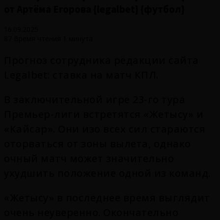
от Артёма Егорова {legalbet} {футбол}
16.09.2025
87
Время чтения 1 минута
Прогноз сотрудника редакции сайта
Legalbet: ставка на матч КПЛ.
В заключительной игре 23-го тура
Премьер-лиги встретятся «Жетысу» и
«Кайсар». Они изо всех сил стараются
оторваться от зоны вылета, однако
очный матч может значительно
ухудшить положение одной из команд.
«Жетысу» в последнее время выглядит
очень неуверенно. Окончательно