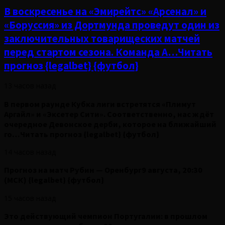
В воскресенье на «Эмирейтс» «Арсенал» и
«Боруссия» из Дортмунда проведут один из
заключительных товарищеских матчей
перед стартом сезона. Команда А…Читать
прогноз {legalbet} {футбол}
13 часов назад
В первом раунде Кубка лиги встретятся «Плимут
Аргайл» и «Эксетер Сити». Соответственно, нас ждёт
очередное Девонское дерби, которое на ближайший
го…Читать прогноз {legalbet} {футбол}
14 часов назад
Прогноз на матч Рубин — Оренбург9 августа, 20:30
(МСК) {legalbet} {футбол}
15 часов назад
Это действующий чемпион Португалии: в прошлом