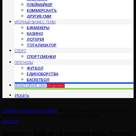
ПЛЕЙМЕЙКЕР
КОММЕРСАНТЪ
ДРУГИЕ СМИ
ИГОРНЫЙ БИЗНЕС: ТЕМЫ
БУКМЕКЕРЫ
КАЗИНО
ЛОТЕРЕЯ
ТОТАЛИЗАТОР
СПОРТ
СПОРТСМЕНКИ
ПРОГНОЗЫ
ФУТБОЛ
ЕДИНОБОРСТВА
БАСКЕТБОЛ
МОНИТОРИНГ СМИ
ЕЖЕДНЕВНО!
Искать
ГЛАВНАЯ
/
ПРОГНОЗЫ
/
ФУТБОЛ
/
ЖЕТЫСУ — КАЙСАР 16 СЕНТЯБРЯ 2025.
ПРОГНОЗ ОТ АРТЁМА ЕГОРОВА {LEGALBET} {ФУТБОЛ}
ФУТБОЛ
Жетысу — Кайсар 16 сентября 2025. Прогноз