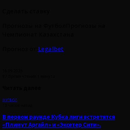
Сделать ставку
Прогнозы на ФутболПрогнозы на
Чемпионат Казахстана
Прогноз от:
Legalbet
16.09.2025
87
Время чтения 1 минута
Читать далее
ФУТБОЛ
13 часов назад
В первом раунде Кубка лиги встретятся
«Плимут Аргайл» и «Эксетер Сити».