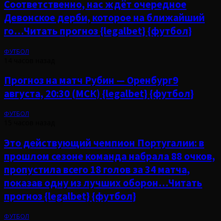
Соответственно, нас ждёт очередное
Девонское дерби, которое на ближайший
го…Читать прогноз {legalbet} {футбол}
ФУТБОЛ
14 часов назад
Прогноз на матч Рубин — Оренбург9
августа, 20:30 (МСК) {legalbet} {футбол}
ФУТБОЛ
15 часов назад
Это действующий чемпион Португалии: в
прошлом сезоне команда набрала 88 очков,
пропустила всего 18 голов за 34 матча,
показав одну из лучших оборон…Читать
прогноз {legalbet} {футбол}
ФУТБОЛ