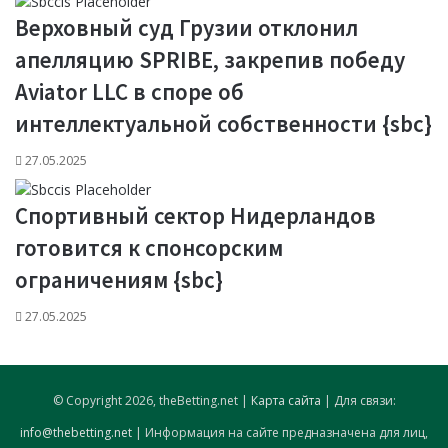
Верховный суд Грузии отклонил
апелляцию SPRIBE, закрепив победу
Aviator LLC в споре об
интеллектуальной собственности {sbc}
27.05.2025
Спортивный сектор Нидерландов
готовится к спонсорским
ограничениям {sbc}
27.05.2025
© Copyright 2026, theBetting.net |
Карта сайта
| Для связи:
info@thebetting.net
| Информация на сайте предназначена для лиц,