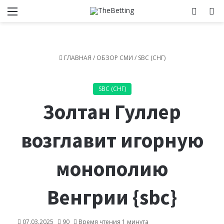
Меню
Switch
И
ГЛАВНАЯ
/
ОБЗОР СМИ
/
SBC (СНГ)
SBC (СНГ)
Золтан Гуллер
возглавит игорную
монополию
Венгрии {sbc}
07.03.2025
90
Время чтения 1 минута