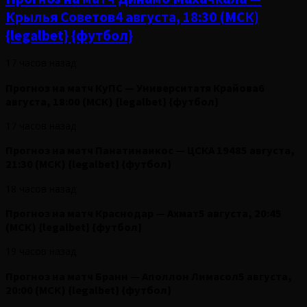
Крылья Советов4 августа, 18:30 (МСК)
{legalbet} {футбол}
17 часов назад
Прогноз на матч КуПС — Университатя Крайова6
августа, 18:00 (МСК) {legalbet} {футбол}
17 часов назад
Прогноз на матч Панатинаикос — ЦСКА 19485 августа,
21:30 (МСК) {legalbet} {футбол}
18 часов назад
Прогноз на матч Краснодар — Ахмат5 августа, 20:45
(МСК) {legalbet} {футбол}
19 часов назад
Прогноз на матч Бранн — Аполлон Лимасол5 августа,
20:00 (МСК) {legalbet} {футбол}