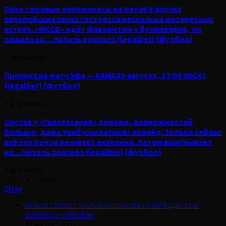
Пока топовые чемпионаты на паузе в других
европейских лигах состоятся несколько интересных
встреч. «ФКСБ» идёт фаворитом у букмекеров, но
защита ко…Читать прогноз {legalbet} {футбол}
3 дня назад
Прогноз на матч Уфа — КАМАЗ3 августа, 17:00 (МСК)
{legalbet} {футбол}
4 дня назад
Состав у «Галатасарая» дороже, возможностей
больше, дома трибуны погонят вперёд. Только сейчас
всё это почти не имеет значения. Летом выигрывает
не…Читать прогноз {legalbet} {футбол}
4 дня назад
СМОТРИТЕ ТАКЖЕ
Close
WINLINE СТАЛ ПАРТНЕРОМ ВСЕРОССИЙСКОЙ ФЕДЕРАЦИИ
ВОЛЕЙБОЛА {VREDBUK}
37 минут назад