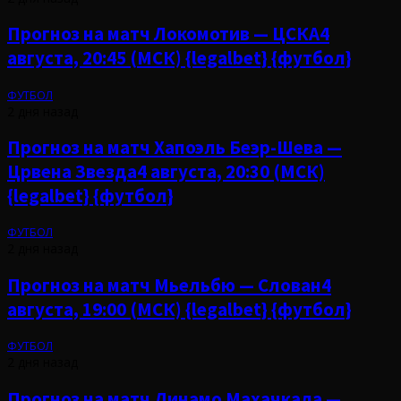
Прогноз на матч Локомотив — ЦСКА4
августа, 20:45 (МСК) {legalbet} {футбол}
ФУТБОЛ
2 дня назад
Прогноз на матч Хапоэль Беэр-Шева —
Црвена Звезда4 августа, 20:30 (МСК)
{legalbet} {футбол}
ФУТБОЛ
2 дня назад
Прогноз на матч Мьельбю — Слован4
августа, 19:00 (МСК) {legalbet} {футбол}
ФУТБОЛ
2 дня назад
Прогноз на матч Динамо Махачкала —