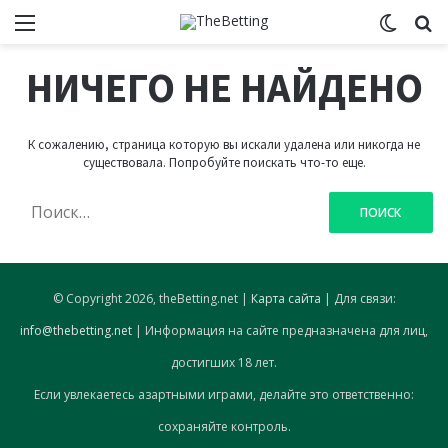
Меню
Switch
И
НИЧЕГО НЕ НАЙДЕНО
К сожалению, страница которую вы искали удалена или никогда не
существовала. Попробуйте поискать что-то еще.
Н
а
й
т
и
© Copyright 2026, theBetting.net |
Карта сайта
| Для связи:
:
info@thebetting.net
| Информация на сайте предназначена для лиц,
достигших 18 лет.
Если увлекаетесь азартными играми, делайте это ответственно:
сохраняйте контроль.