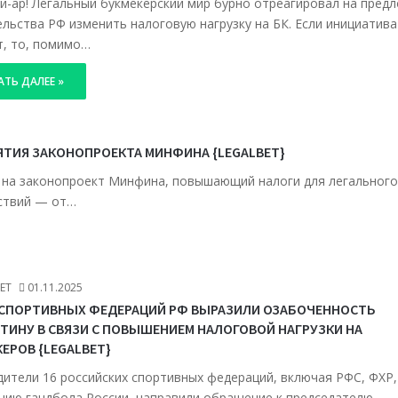
и-ар! Легальный букмекерский мир бурно отреагировал на пред
льства РФ изменить налоговую нагрузку на БК. Если инициатива
т, то, помимо…
АТЬ ДАЛЕЕ »
ЯТИЯ ЗАКОНОПРОЕКТА МИНФИНА {LEGALBET}
 на законопроект Минфина, повышающий налоги для легального
дствий — от…
ET
01.11.2025
 СПОРТИВНЫХ ФЕДЕРАЦИЙ РФ ВЫРАЗИЛИ ОЗАБОЧЕННОСТЬ
ТИНУ В СВЯЗИ С ПОВЫШЕНИЕМ НАЛОГОВОЙ НАГРУЗКИ НА
ЕРОВ {LEGALBET}
дители 16 российских спортивных федераций, включая РФС, ФХР,
цию гандбола России, направили обращение к председателю