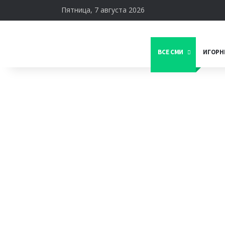
Пятница, 7 августа 2026
ВСЕ СМИ
ИГОРН