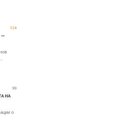
124
 —
енов
т…
99
ТА НА
мации о
И