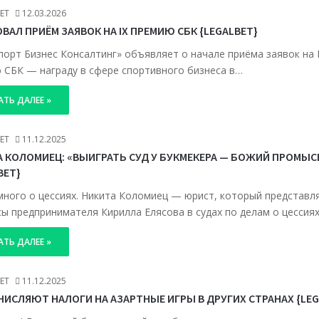
ET
12.03.2026
ВАЛ ПРИЁМ ЗАЯВОК НА IX ПРЕМИЮ СБК {LEGALBET}
порт Бизнес Консалтинг» объявляет о начале приёма заявок на 
 СБК — награду в сфере спортивного бизнеса в…
АТЬ ДАЛЕЕ »
ET
11.12.2025
 КОЛОМИЕЦ: «ВЫИГРАТЬ СУД У БУКМЕКЕРА — БОЖИЙ ПРОМЫС
BET}
много о цессиях. Никита Коломиец — юрист, который представл
ы предпринимателя Кирилла Елясова в судах по делам о цессия
АТЬ ДАЛЕЕ »
ET
11.12.2025
ЧИСЛЯЮТ НАЛОГИ НА АЗАРТНЫЕ ИГРЫ В ДРУГИХ СТРАНАХ {LEG