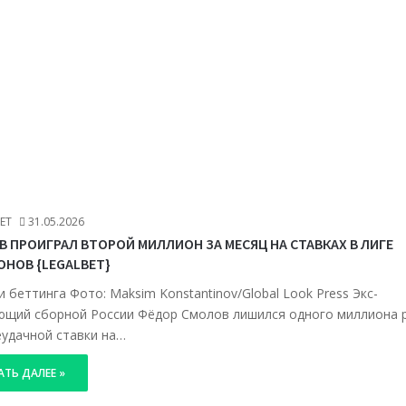
ET
31.05.2026
 ПРОИГРАЛ ВТОРОЙ МИЛЛИОН ЗА МЕСЯЦ НА СТАВКАХ В ЛИГЕ
НОВ {LEGALBET}
 беттинга Фото: Maksim Konstantinov/Global Look Press Экс-
ющий сборной России Фёдор Смолов лишился одного миллиона 
еудачной ставки на…
АТЬ ДАЛЕЕ »