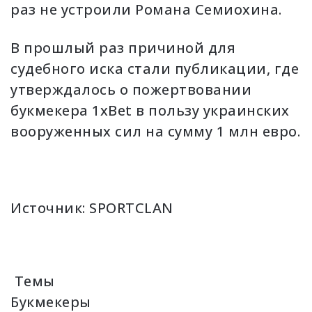
раз не устроили Романа Семиохина.
В прошлый раз причиной для
судебного иска стали публикации, где
утверждалось о пожертвовании
букмекера 1xBet в пользу украинских
вооруженных сил на сумму 1 млн евро.
Источник:
SPORTCLAN
Темы
Букмекеры