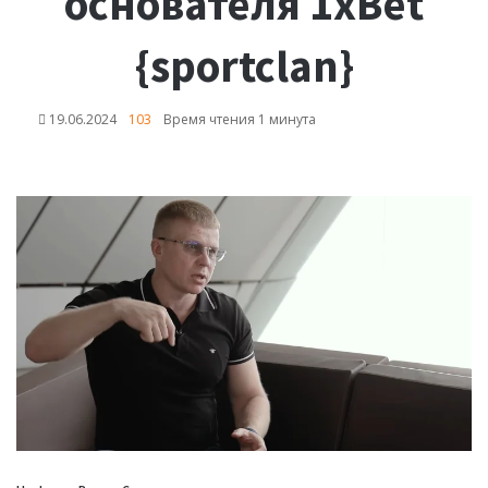
основателя 1xBet
{sportclan}
19.06.2024
103
Время чтения 1 минута