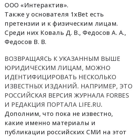
ООО «Интерактив».
Также у основателя 1xBet есть
претензии и к
физическим лицам
.
Среди них Коваль Д. В., Федосов А. А.,
Федосов В. В.
ВОЗВРАЩАЯСЬ К УКАЗАННЫМ ВЫШЕ
ЮРИДИЧЕСКИМ ЛИЦАМ, МОЖНО
ИДЕНТИФИЦИРОВАТЬ НЕСКОЛЬКО
ИЗВЕСТНЫХ ИЗДАНИЙ. НАПРИМЕР, ЭТО
РОССИЙСКАЯ ВЕРСИЯ ЖУРНАЛА FORBES
И РЕДАКЦИЯ ПОРТАЛА LIFE.RU.
Дополним, что пока не известно,
какие именно материалы и
публикации российских СМИ на этот