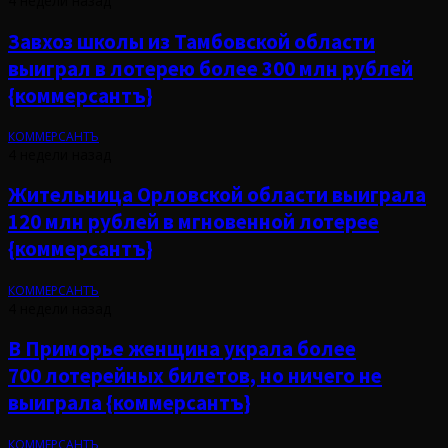
4 недели назад
Завхоз школы из Тамбовской области
выиграл в лотерею более 300 млн рублей
{коммерсантъ}
КОММЕРСАНТЪ
4 недели назад
Жительница Орловской области выиграла
120 млн рублей в мгновенной лотерее
{коммерсантъ}
КОММЕРСАНТЪ
4 недели назад
В Приморье женщина украла более
700 лотерейных билетов, но ничего не
выиграла {коммерсантъ}
КОММЕРСАНТЪ