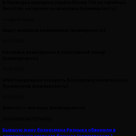
В Приморье женщина украла более 700 лотерейных
билетов, но ничего не выиграла {коммерсантъ}
4 недели назад
Азарт оказался подвижным {коммерсантъ}
05.07.2026
Россияне разыгрались в спортивный покер
{коммерсантъ}
25.06.2026
ЕРАИ предложил ускорить блокировку нелегальных
букмекеров {коммерсантъ}
25.06.2026
Фанаты — вне игры {коммерсантъ}
ПОХОЖИЕ МАТЕРИАЛЫ
Бывшую жену бизнесмена Ризныка обвинили в
организации игорного бизнеса {коммерсантъ}