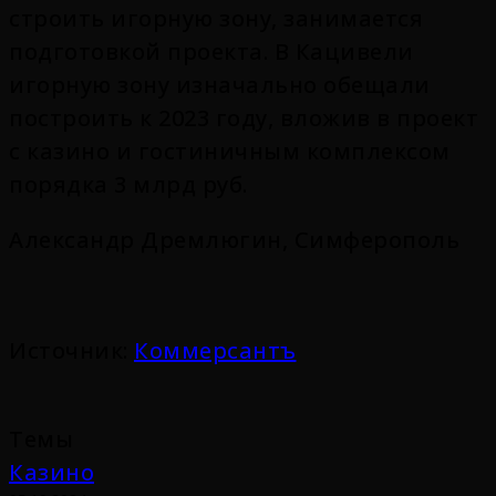
строить игорную зону, занимается
подготовкой проекта. В Кацивели
игорную зону изначально обещали
построить к 2023 году, вложив в проект
с казино и гостиничным комплексом
порядка 3 млрд руб.
Александр Дремлюгин, Симферополь
Источник:
Коммерсантъ
Темы
Казино