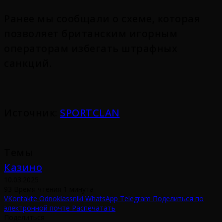
Ранее мы сообщали о схеме, которая
позволяет британским игорным
операторам избегать штрафных
санкций.
Источник:
SPORTCLAN
Темы
Казино
10.03.2025
93
Время чтения 1 минута
VKontakte
Odnoklassniki
WhatsApp
Telegram
Поделиться по
электронной почте
Распечатать
Поделиться