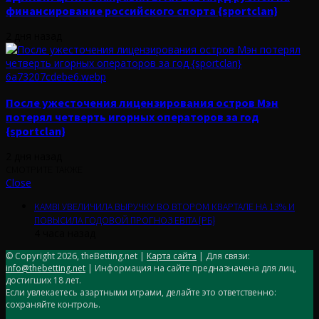
финансирование российского спорта {sportclan}
2 дня назад
После ужесточения лицензирования остров Мэн
потерял четверть игорных операторов за год
{sportclan}
2 дня назад
СМОТРИТЕ ТАКЖЕ
Close
KAMBI УВЕЛИЧИЛА ВЫРУЧКУ ВО ВТОРОМ КВАРТАЛЕ НА 13% И
ПОВЫСИЛА ГОДОВОЙ ПРОГНОЗ EBITA {РБ}
4 часа назад
© Copyright 2026, theBetting.net |
Карта сайта
| Для связи:
info@thebetting.net
| Информация на сайте предназначена для лиц,
достигших 18 лет.
Если увлекаетесь азартными играми, делайте это ответственно:
сохраняйте контроль.