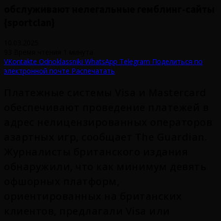
обслуживают нелегальные гемблинг-сайты
{sportclan}
10.03.2025
93
Время чтения 1 минута
VKontakte
Odnoklassniki
WhatsApp
Telegram
Поделиться по
электронной почте
Распечатать
Платежные системы
Visa
и
Mastercard
обеспечивают проведение платежей в
адрес нелицензированных операторов
азартных игр, сообщает The Guardian.
Журналисты британского издания
обнаружили, что как минимум девять
офшорных платформ,
ориентированных на британских
клиентов, предлагали Visa или