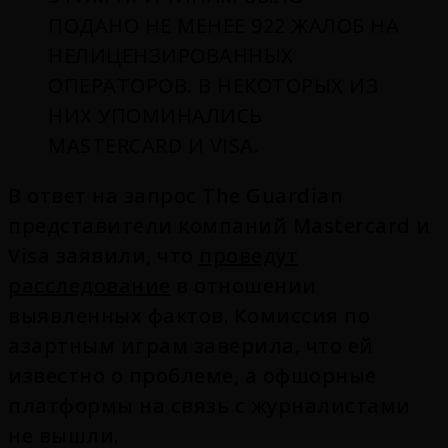
ПОДАНО НЕ МЕНЕЕ 922 ЖАЛОБ НА
НЕЛИЦЕНЗИРОВАННЫХ
ОПЕРАТОРОВ. В НЕКОТОРЫХ ИЗ
НИХ УПОМИНАЛИСЬ
MASTERCARD И VISA.
В ответ на запрос The Guardian
представители компаний Mastercard и
Visa заявили, что
проведут
расследование
в отношении
выявленных фактов. Комиссия по
азартным играм заверила, что ей
известно о проблеме, а офшорные
платформы на связь с журналистами
не вышли.