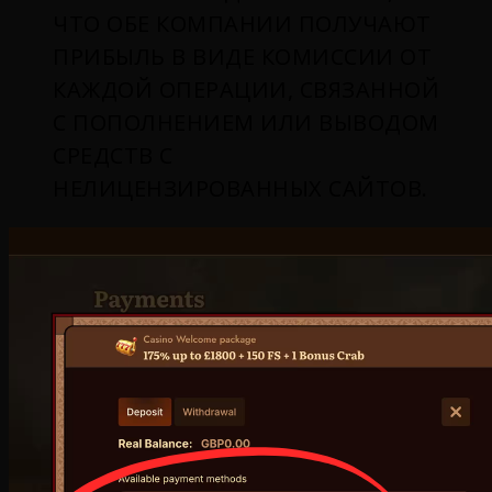
ЧТО ОБЕ КОМПАНИИ ПОЛУЧАЮТ
ПРИБЫЛЬ В ВИДЕ КОМИССИИ ОТ
КАЖДОЙ ОПЕРАЦИИ, СВЯЗАННОЙ
С ПОПОЛНЕНИЕМ ИЛИ ВЫВОДОМ
СРЕДСТВ С
НЕЛИЦЕНЗИРОВАННЫХ САЙТОВ.