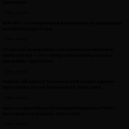
{sportclan}
1 день назад
WINLINE стала партнером Всероссийской федерации
волейбола {sportclan}
1 день назад
22-летний американец стал чемпионом Мировой
серии покера — его победу заранее предсказала
программа {sportclan}
1 день назад
FanDuel объединит букмекерский раздел и рынки
прогнозов в одном приложении {sportclan}
1 день назад
Один из крупнейших букмекеров Бразилии Pixbet
выставлен на продажу {sportclan}
1 день назад