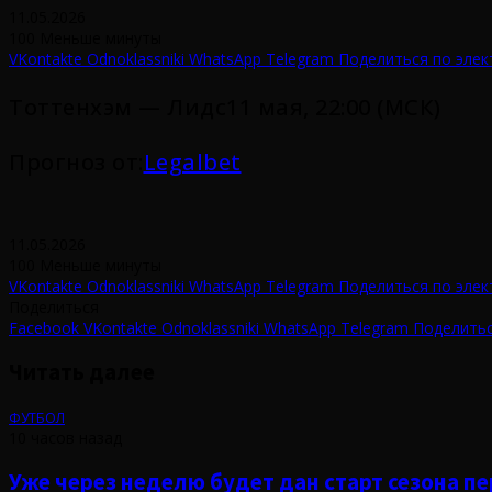
11.05.2026
100
Меньше минуты
VKontakte
Odnoklassniki
WhatsApp
Telegram
Поделиться по элек
Тоттенхэм — Лидс11 мая, 22:00 (МСК)
Прогноз от:
Legalbet
11.05.2026
100
Меньше минуты
VKontakte
Odnoklassniki
WhatsApp
Telegram
Поделиться по элек
Поделиться
Facebook
VKontakte
Odnoklassniki
WhatsApp
Telegram
Поделитьс
Читать далее
ФУТБОЛ
10 часов назад
Уже через неделю будет дан старт сезона пе