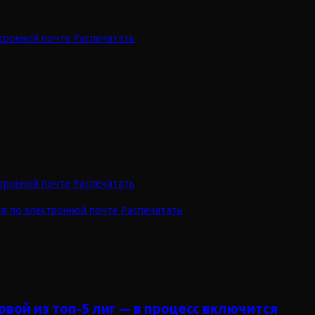
тронной почте
Распечатать
тронной почте
Распечатать
я по электронной почте
Распечатать
рвой из топ-5 лиг — в процесс включится