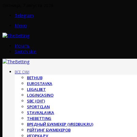
Пятница, 7 августа 2026
Telegram
Меню
Искать
Switch skin
ВСЕ СМИ
BETHUB
EUROSTAVKA
LEGALBET
LOGINCASINO
SBC (СНГ)
SPORTCLAN
STAVKALAVKA
THEBETTING
ВРЕДНЫЙ БУКМЕКЕР (VREDBUK.RU)
РЕЙТИНГ БУКМЕКЕРОВ
ИГОРКА.РУ