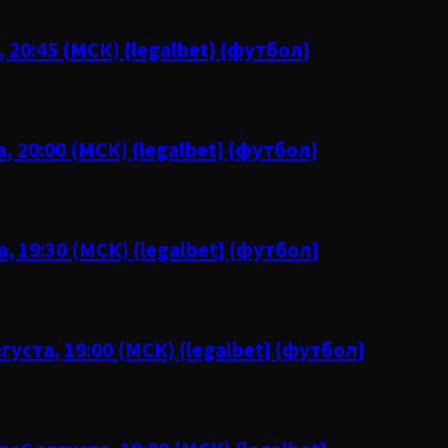
20:45 (МСК) {legalbet} {футбол}
 20:00 (МСК) {legalbet} {футбол}
 19:30 (МСК) {legalbet} {футбол}
ста, 19:00 (МСК) {legalbet} {футбол}