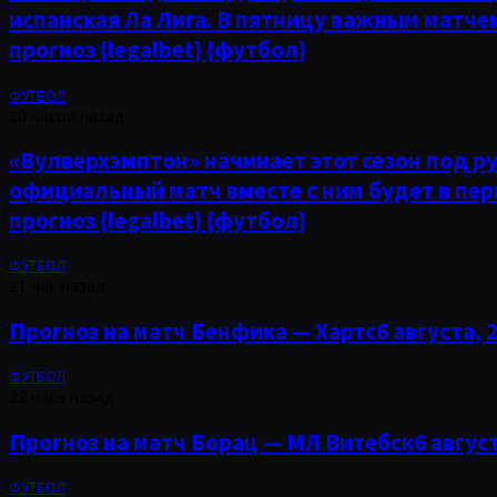
испанская Ла Лига. В пятницу важным матч
прогноз {legalbet} {футбол}
ФУТБОЛ
20 часов назад
«Вулверхэмптон» начинает этот сезон под 
официальный матч вместе с ним будет в пе
прогноз {legalbet} {футбол}
ФУТБОЛ
21 час назад
Прогноз на матч Бенфика — Хартс6 августа, 2
ФУТБОЛ
22 часа назад
Прогноз на матч Борац — МЛ Витебск6 августа
ФУТБОЛ