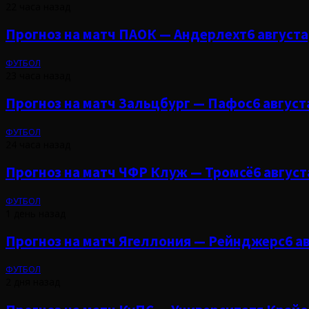
22 часа назад
Прогноз на матч ПАОК — Андерлехт6 августа, 
ФУТБОЛ
23 часа назад
Прогноз на матч Зальцбург — Пафос6 августа,
ФУТБОЛ
24 часа назад
Прогноз на матч ЧФР Клуж — Тромсё6 августа,
ФУТБОЛ
1 день назад
Прогноз на матч Ягеллония — Рейнджерс6 авгу
ФУТБОЛ
2 дня назад