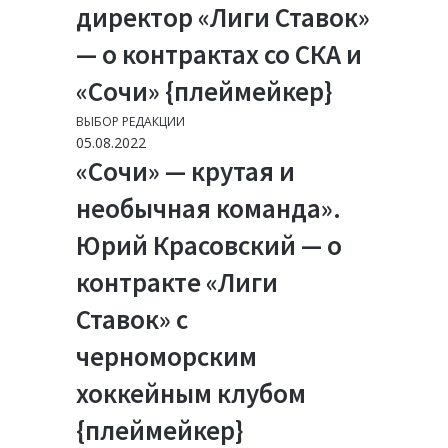
директор «Лиги Ставок»
— о контрактах со СКА и
«Сочи» {плеймейкер}
ВЫБОР РЕДАКЦИИ
05.08.2022
«Сочи» — крутая и
необычная команда».
Юрий Красовский — о
контракте «Лиги
Ставок» с
черноморским
хоккейным клубом
{плеймейкер}