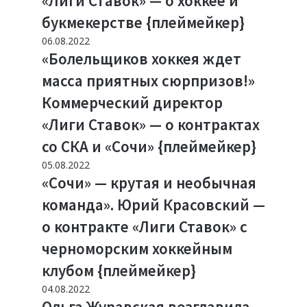
«Лиги Ставок» — о хоккее и
букмекерстве {плеймейкер}
06.08.2022
«Болельщиков хоккея ждет
масса приятных сюрпризов!»
Коммерческий директор
«Лиги Ставок» — о контрактах
со СКА и «Сочи» {плеймейкер}
05.08.2022
«Сочи» — крутая и необычная
команда». Юрий Красовский —
о контракте «Лиги Ставок» с
черноморским хоккейным
клубом {плеймейкер}
04.08.2022
Ольга Журавская возглавила