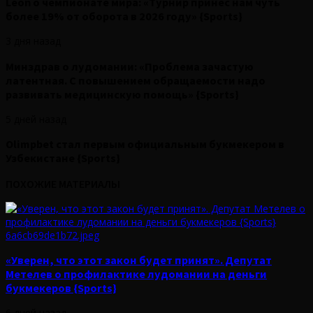
Leon о чемпионате мира: «Турнир принес нам чуть
более 19% от оборота в 2026 году» {Sports}
3 дня назад
Минздрав о лудомании: «Проблема зачастую
латентная. С повышением обращаемости надо
развивать медицинскую помощь» {Sports}
5 дней назад
Olimpbet стал первым официальным букмекером в
Узбекистане {Sports}
ПОХОЖИЕ МАТЕРИАЛЫ
«Уверен, что этот закон будет принят». Депутат
Метелев о профилактике лудомании на деньги
букмекеров {Sports}
6 дней назад