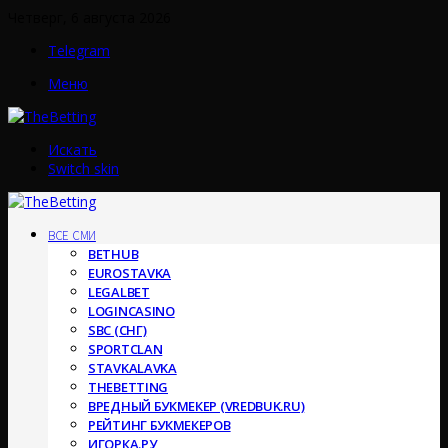
Четверг, 6 августа 2026
Telegram
Меню
Искать
Switch skin
ВСЕ СМИ
BETHUB
EUROSTAVKA
LEGALBET
LOGINCASINO
SBC (СНГ)
SPORTCLAN
STAVKALAVKA
THEBETTING
ВРЕДНЫЙ БУКМЕКЕР (VREDBUK.RU)
РЕЙТИНГ БУКМЕКЕРОВ
ИГОРКА.РУ