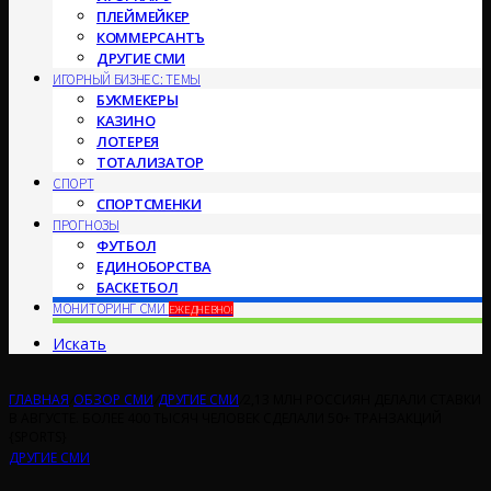
ПЛЕЙМЕЙКЕР
КОММЕРСАНТЪ
ДРУГИЕ СМИ
ИГОРНЫЙ БИЗНЕС: ТЕМЫ
БУКМЕКЕРЫ
КАЗИНО
ЛОТЕРЕЯ
ТОТАЛИЗАТОР
СПОРТ
СПОРТСМЕНКИ
ПРОГНОЗЫ
ФУТБОЛ
ЕДИНОБОРСТВА
БАСКЕТБОЛ
МОНИТОРИНГ СМИ
ЕЖЕДНЕВНО!
Искать
ГЛАВНАЯ
/
ОБЗОР СМИ
/
ДРУГИЕ СМИ
/
2,13 МЛН РОССИЯН ДЕЛАЛИ СТАВКИ
В АВГУСТЕ. БОЛЕЕ 400 ТЫСЯЧ ЧЕЛОВЕК СДЕЛАЛИ 50+ ТРАНЗАКЦИЙ
{SPORTS}
ДРУГИЕ СМИ