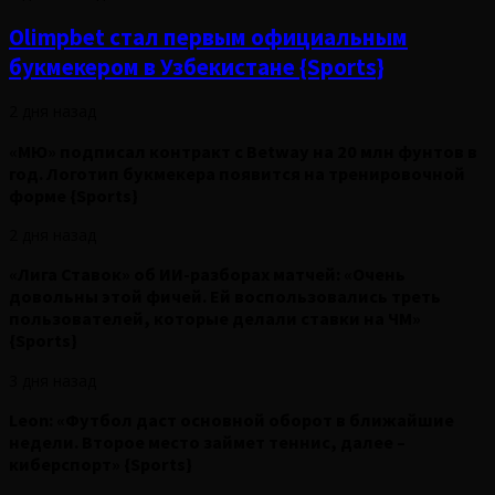
Olimpbet стал первым официальным
букмекером в Узбекистане {Sports}
2 дня назад
«МЮ» подписал контракт с Betway на 20 млн фунтов в
год. Логотип букмекера появится на тренировочной
форме {Sports}
2 дня назад
«Лига Ставок» об ИИ-разборах матчей: «Очень
довольны этой фичей. Ей воспользовались треть
пользователей, которые делали ставки на ЧМ»
{Sports}
3 дня назад
Leon: «Футбол даст основной оборот в ближайшие
недели. Второе место займет теннис, далее –
киберспорт» {Sports}