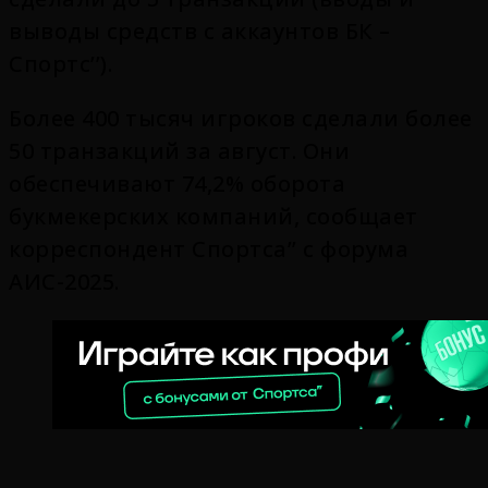
выводы средств с аккаунтов БК –
Спортс’’).
Более 400 тысяч игроков сделали более
50 транзакций за август. Они
обеспечивают 74,2% оборота
букмекерских компаний, сообщает
корреспондент Спортса’’ с форума
АИС-2025.