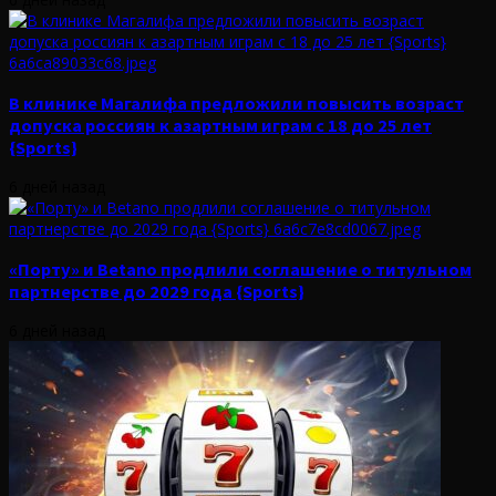
В клинике Магалифа предложили повысить возраст
допуска россиян к азартным играм с 18 до 25 лет
{Sports}
6 дней назад
«Порту» и Betano продлили соглашение о титульном
партнерстве до 2029 года {Sports}
6 дней назад