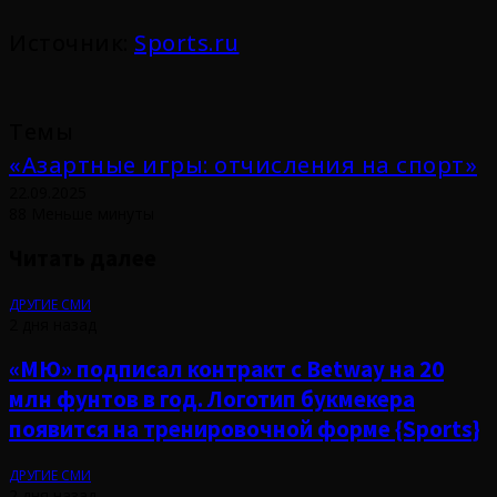
Источник:
Sports.ru
Темы
«Азартные игры: отчисления на спорт»
22.09.2025
88
Меньше минуты
Читать далее
ДРУГИЕ СМИ
2 дня назад
«МЮ» подписал контракт с Betway на 20
млн фунтов в год. Логотип букмекера
появится на тренировочной форме {Sports}
ДРУГИЕ СМИ
2 дня назад