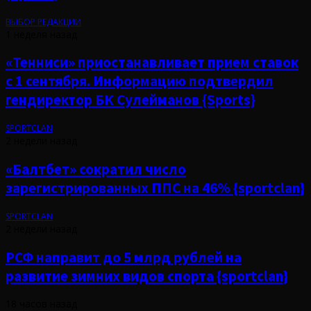
ВЫБОР РЕДАКЦИИ
1 неделя назад
«Тенниси» приостанавливает прием ставок
с 1 сентября. Информацию подтвердил
гендиректор БК Сулейманов {Sports}
SPORTCLAN
2 недели назад
«Балтбет» сократил число
зарегистрированных ППС на 46% {sportclan}
SPORTCLAN
2 недели назад
РСФ направит до 5 млрд рублей на
развитие зимних видов спорта {sportclan}
18 часов назад