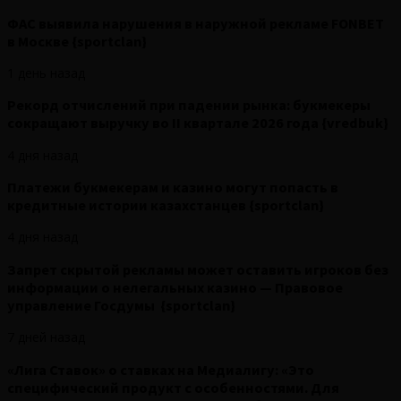
ФАС выявила нарушения в наружной рекламе FONBET
в Москве {sportclan}
1 день назад
Рекорд отчислений при падении рынка: букмекеры
сокращают выручку во II квартале 2026 года {vredbuk}
4 дня назад
Платежи букмекерам и казино могут попасть в
кредитные истории казахстанцев {sportclan}
4 дня назад
Запрет скрытой рекламы может оставить игроков без
информации о нелегальных казино — Правовое
управление Госдумы {sportclan}
7 дней назад
«Лига Ставок» о ставках на Медиалигу: «Это
специфический продукт с особенностями. Для