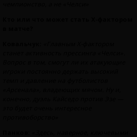
чемпионство, а не «Челси»
Кто или что может стать Х-фактором
в матче?
Ковальчук:
«
Главным Х-фактором
станет активность прессинга «Челси».
Вопрос в том, смогут ли их атакующие
игроки постоянно держать высокий
темп и давление на футболистов
«Арсенала», владеющих мячом. Ну и,
конечно, дуэль Кайседо против Эзе —
это будет очень интересное
противоборство»
Панков:
«Здесь, наверное, ключевыми