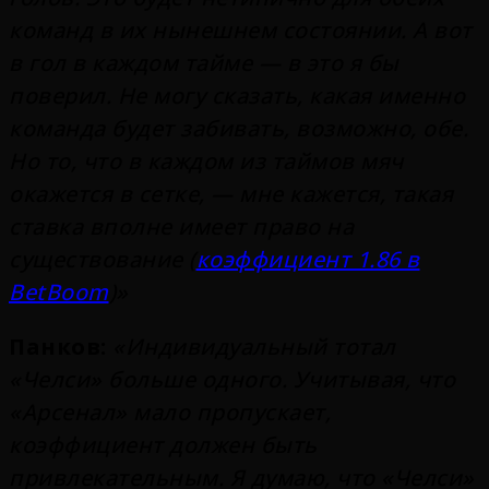
команд в их нынешнем состоянии. А вот
в гол в каждом тайме — в это я бы
поверил. Не могу сказать, какая именно
команда будет забивать, возможно, обе.
Но то, что в каждом из таймов мяч
окажется в сетке, — мне кажется, такая
ставка вполне имеет право на
существование
(
коэффициент 1.86 в
BetBoom
)
»
Панков:
«Индивидуальный тотал
«Челси» больше одного. Учитывая, что
«Арсенал» мало пропускает,
коэффициент должен быть
привлекательным. Я думаю, что «Челси»