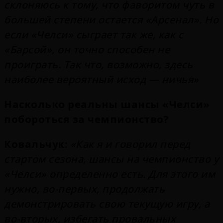
склоняюсь к тому, что фаворитом чуть в
большей степени остается «Арсенал». Но
если «Челси» сыграет так же, как с
«Барсой», он точно способен не
проиграть. Так что, возможно, здесь
наиболее вероятный исход — ничья»
Насколько реальны шансы «Челси»
побороться за чемпионство?
Ковальчук:
«
Как я и говорил перед
стартом сезона, шансы на чемпионство у
«Челси» определенно есть. Для этого им
нужно, во-первых, продолжать
демонстрировать свою текущую игру, а
во-вторых, избегать провальных