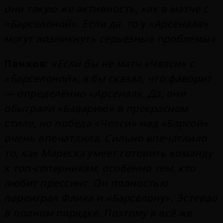
они такую же активность, как в матче с
«Барселоной». Если да, то у «Арсенала»
могут возникнуть серьезные проблемы»
Панков:
«Если бы не матч «Челси» с
«Барселоной», я бы сказал, что фаворит
— определённо «Арсенал». Да, они
обыграли «Баварию» в прекрасном
стиле, но победа «Челси» над «Барсой»
очень впечатлила. Сильно впечатлило
то, как Мареска умеет готовить команду
к топ-соперникам, особенно тем, кто
любит прессинг. Он полностью
переиграл Флика и «Барселону», Эстевао
в полном порядке. Поэтому я всё же