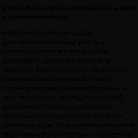
У кого больше шансов одержать верх
в противостоянии?
Ковальчук:
«Челси» сейчас
действительно набрал форму, а
«Арсенал» работает на то, чтобы
дозировать нагрузки и сохранять
свежесть. Будет интересно посмотреть,
смогут ли они справиться с такой
сложной неделей. Ключевой момент в
том, что «Челси» выглядит командой,
способной отобрать у «Арсенала»
инициативу и владение мячом, а это
основа их игры. Но в конечном счете всё
будет зависеть от «Челси» — проявят ли