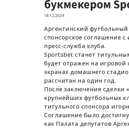
букмекером Spo
18.12.2024
V
O
W
T
П
Р
Аргентинский футбольный 
K
d
h
e
о
а
o
n
a
l
д
с
спонсорское соглашение с 
n
o
t
e
е
п
пресс-служба клуба.
t
k
s
g
л
е
a
l
A
r
и
ч
Sportsbet станет титульны
k
a
p
a
т
а
будет отражен на игровой 
t
s
p
m
ь
т
e
s
с
а
экранах домашнего стадио
n
я
т
рассчитан на один год.
i
п
ь
После заключения сделки «
k
о
i
э
крупнейших футбольных кл
л
титульного спонсора игорн
е
к
Соглашение было достигнут
т
как Палата депутатов Арге
р