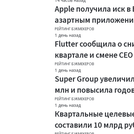
14 часов назад
о
й
Apple получила иск в
ч
п
т
о
азартным приложения
е
ч
т
РЕЙТИНГ БУКМЕКЕРОВ
е
1 день назад
Flutter сообщила о с
квартале и смене CEO 
РЕЙТИНГ БУКМЕКЕРОВ
1 день назад
Super Group увеличи
млн и повысила годов
РЕЙТИНГ БУКМЕКЕРОВ
1 день назад
Квартальные целевые
составили 10 млрд ру
РЕЙТИНГ БУКМЕКЕРОВ