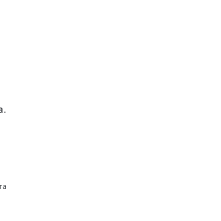
а.
та