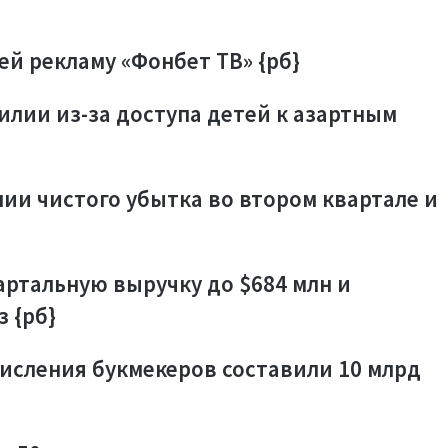
й рекламу «Фонбет ТВ» {рб}
зилии из-за доступа детей к азартным
нии чистого убытка во втором квартале и
артальную выручку до $684 млн и
 {рб}
исления букмекеров составили 10 млрд