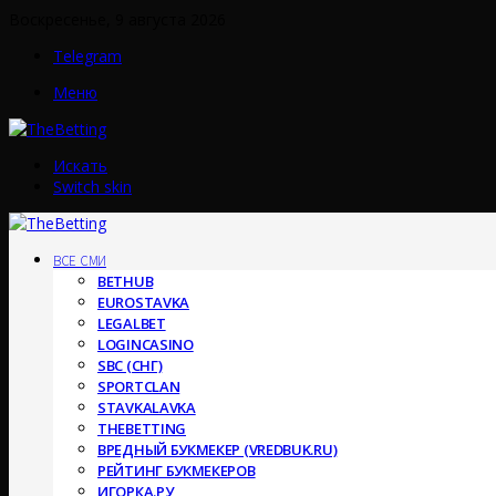
Воскресенье, 9 августа 2026
Telegram
Меню
Искать
Switch skin
ВСЕ СМИ
BETHUB
EUROSTAVKA
LEGALBET
LOGINCASINO
SBC (СНГ)
SPORTCLAN
STAVKALAVKA
THEBETTING
ВРЕДНЫЙ БУКМЕКЕР (VREDBUK.RU)
РЕЙТИНГ БУКМЕКЕРОВ
ИГОРКА.РУ