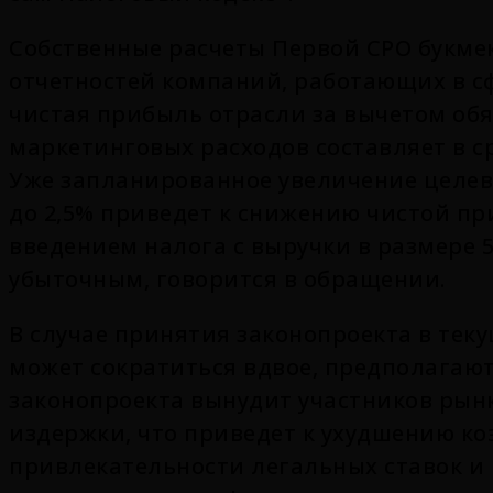
Собственные расчеты Первой СРО букме
отчетностей компаний, работающих в сф
чистая прибыль отрасли за вычетом об
маркетинговых расходов составляет в с
Уже запланированное увеличение целевы
до 2,5% приведет к снижению чистой при
введением налога с выручки в размере 
убыточным, говорится в обращении.
В случае принятия законопроекта в тек
может сократиться вдвое, предполагаю
законопроекта вынудит участников рын
издержки, что приведет к ухудшению к
привлекательности легальных ставок и 