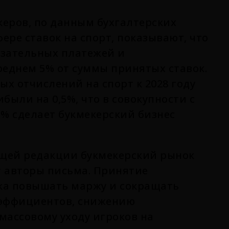
керов, по данным бухгалтерских
ере ставок на спорт, показывают, что
язательных платежей и
реднем 5% от суммы принятых ставок.
х отчислений на спорт к 2028 году
были на 0,5%, что в совокупности с
5% сделает букмекерский бизнес
ущей редакции букмекерский рынок
т авторы письма. Принятие
ка повышать маржу и сокращать
оэффициентов, снижению
массовому уходу игроков на