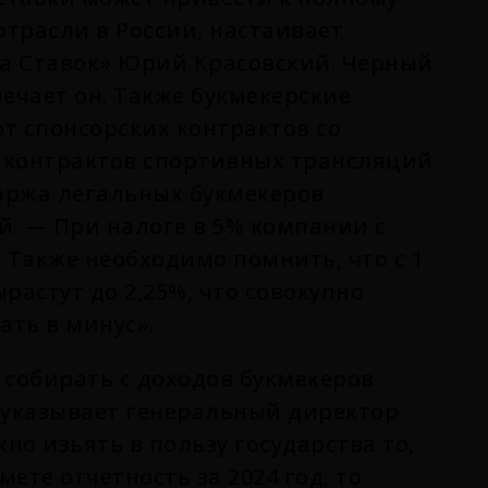
трасли в России, настаивает
а Ставок» Юрий Красовский. Черный
ечает он. Также букмекерские
т спонсорских контрактов со
контрактов спортивных трансляций
аржа легальных букмекеров
й. — При налоге в 5% компании с
 Также необходимо помнить, что с 1
растут до 2,25%, что совокупно
ть в минус».
 собирать с доходов букмекеров
, указывает генеральный директор
о изьять в пользу государства то,
мете отчетность за 2024 год, то