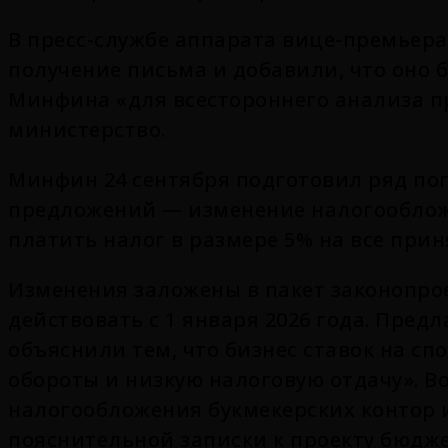
В пресс-службе аппарата вице-премьер
получение письма и добавили, что оно 
Минфина «для всестороннего анализа п
министерство.
Минфин 24 сентября подготовил ряд поп
предложений — изменение налогооблож
платить налог в размере 5% на все прин
Изменения заложены в пакет законопро
действовать с 1 января 2026 года. Пре
объяснили тем, что бизнес ставок на с
обороты и низкую налоговую отдачу». 
налогообложения букмекерских контор и
пояснительной записки к проекту бюджет