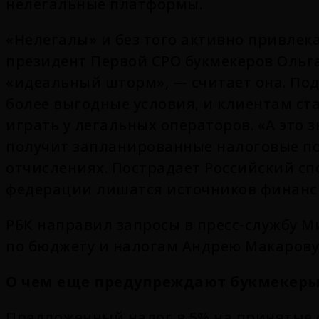
нелегальные платформы.
«Нелегалы» и без того активно привле
президент Первой СРО букмекеров Ольга
«идеальный шторм», — считает она. По
более выгодные условия, и клиентам ст
играть у легальных операторов. «А это з
получит запланированные налоговые пос
отчислениях. Пострадает Российский с
федерации лишатся источников финанс
РБК направил запросы в пресс-службу М
по бюджету и налогам Андрею Макарову
О чем еще предупреждают букмекер
Предложенный налог в 5% на принятые 