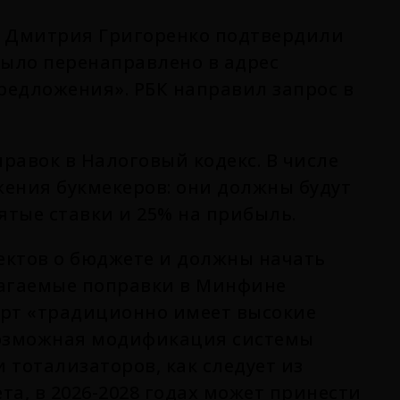
а Дмитрия Григоренко подтвердили
было перенаправлено в адрес
редложения». РБК направил запрос в
равок в Налоговый кодекс. В числе
ения букмекеров: они должны будут
ятые ставки и 25% на прибыль.
ектов о бюджете и должны начать
длагаемые поправки в Минфине
порт «традиционно имеет высокие
Возможная модификация системы
 тотализаторов, как следует из
а, в 2026-2028 годах может принести