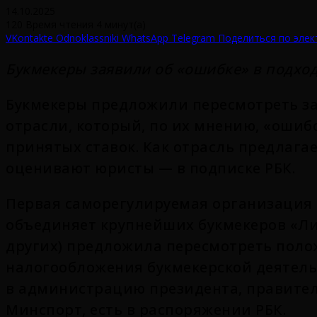
14.10.2025
120
Время чтения 4 минут(а)
VKontakte
Odnoklassniki
WhatsApp
Telegram
Поделиться по элек
Букмекеры заявили об «ошибке» в подход
Букмекеры предложили пересмотреть з
отрасли, который, по их мнению, «ошибо
принятых ставок. Как отрасль предлагае
оценивают юристы — в подписке РБК.
Первая саморегулируемая организация 
объединяет крупнейших букмекеров «Лига
других) предложила пересмотреть поло
налогообложения букмекерской деятель
в администрацию президента, правител
Минспорт, есть в распоряжении РБК.