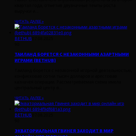
квартал года, отметив двузначные темпы роста
выручки и…
ЧИТАТЬ ДАЛЕЕ »
BETHUB
07.08.2025
90
ТАИЛАНД БОРЕТСЯ С НЕЗАКОННЫМИ АЗАРТНЫМИ
ИГРАМИ {BETHUB}
Таиланд борется с незаконной игорной деятельностью,
конфисковав сотни тысяч долларов и арестовав
казначея операции. Рассматриваемая схема имела
центральный центр в…
ЧИТАТЬ ДАЛЕЕ »
BETHUB
07.08.2025
90
ЭКВАТОРИАЛЬНАЯ ГВИНЕЯ ЗАХОДИТ В МИР