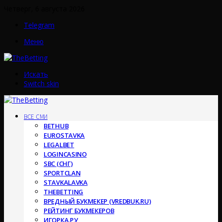
Четверг, 6 августа 2026
Telegram
Меню
Искать
Switch skin
ВСЕ СМИ
BETHUB
EUROSTAVKA
LEGALBET
LOGINCASINO
SBC (СНГ)
SPORTCLAN
STAVKALAVKA
THEBETTING
ВРЕДНЫЙ БУКМЕКЕР (VREDBUK.RU)
РЕЙТИНГ БУКМЕКЕРОВ
ИГОРКА.РУ