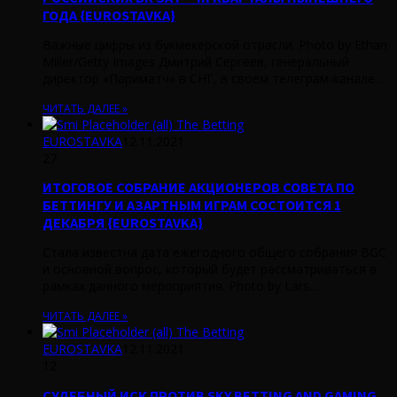
ГОДА {EUROSTAVKA}
Важные цифры из букмекерской отрасли. Photo by Ethan
Miller/Getty Images Дмитрий Сергеев, генеральный
директор «Париматч» в СНГ, в своем телеграм-канале…
ЧИТАТЬ ДАЛЕЕ »
EUROSTAVKA
12.11.2021
27
ИТОГОВОЕ СОБРАНИЕ АКЦИОНЕРОВ СОВЕТА ПО
БЕТТИНГУ И АЗАРТНЫМ ИГРАМ СОСТОИТСЯ 1
ДЕКАБРЯ {EUROSTAVKA}
Стала известна дата ежегодного общего собрания BGC
и основной вопрос, который будет рассматриваться в
рамках данного мероприятия. Photo by Lars…
ЧИТАТЬ ДАЛЕЕ »
EUROSTAVKA
12.11.2021
12
СУДЕБНЫЙ ИСК ПРОТИВ SKY BETTING AND GAMING