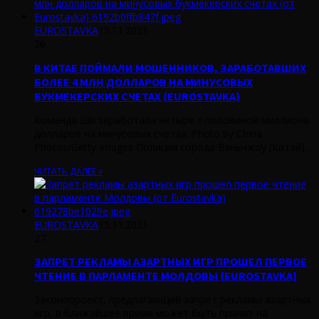
EUROSTAVKA
15.11.2021
26
В КИТАЕ ПОЙМАЛИ МОШЕННИКОВ, ЗАРАБОТАВШИХ
БОЛЕЕ 4 МЛН ДОЛЛАРОВ НА МИНУСОВЫХ
БУКМЕКЕРСКИХ СЧЕТАХ {EUROSTAVKA}
Команда Ши заработала четыре с половиной миллиона
долларов на минусовых счетах. Photo by China
Photos/Getty Images Полиция города Вэньчжоу (Китай)…
ЧИТАТЬ ДАЛЕЕ »
EUROSTAVKA
15.11.2021
27
ЗАПРЕТ РЕКЛАМЫ АЗАРТНЫХ ИГР ПРОШЕЛ ПЕРВОЕ
ЧТЕНИЕ В ПАРЛАМЕНТЕ МОЛДОВЫ {EUROSTAVKA}
Законопроект, предлагающий запрет рекламы азартных
игр, в ближайшее время может быть принят на