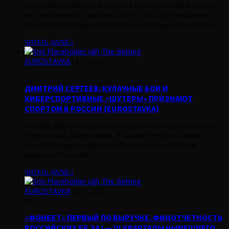
Бразилия стремится встать на путь развития в сфере
регулирования ставок на спорт. Photo by Alessandra
Cabral/Getty Images Отсутствие регулируемого рынка…
ЧИТАТЬ ДАЛЕЕ »
EUROSTAVKA
12.11.2021
17
ДМИТРИЙ СЕРГЕЕВ: КУЛАЧНЫЕ БОИ И
КИБЕРСПОРТИВНЫЕ «ШУТЕРЫ» ПРИЗНАЮТ
СПОРТОМ В РОССИИ {EUROSTAVKA}
Инсайд Дмитрия Сергеева о двух новых официальных
спортивных дисциплинах. В своем telegram-канале «Тот
самый австриец» Дмитрий Сергеев, генеральный
директор Parimatch…
ЧИТАТЬ ДАЛЕЕ »
EUROSTAVKA
12.11.2021
21
«ФОНБЕТ» ПЕРВЫЙ ПО ВЫРУЧКЕ. ФИНОТЧЕТНОСТЬ
РОССИЙСКИХ БК ЗА I — III КВАРТАЛЫ НЫНЕШНЕГО