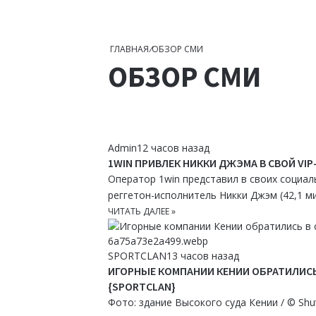
ГЛАВНАЯ
/
ОБЗОР СМИ
ОБЗОР СМИ
Admin
12 часов назад
1WIN ПРИВЛЕК НИККИ ДЖЭМА В СВОЙ VIP
Оператор 1win представил в своих социал
реггетон-исполнитель Никки Джэм (42,1 
ЧИТАТЬ ДАЛЕЕ »
SPORTCLAN
13 часов назад
ИГОРНЫЕ КОМПАНИИ КЕНИИ ОБРАТИЛИСЬ 
{SPORTCLAN}
Фото: здание Высокого суда Кении / © Sh