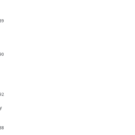
89
90
92
у
88