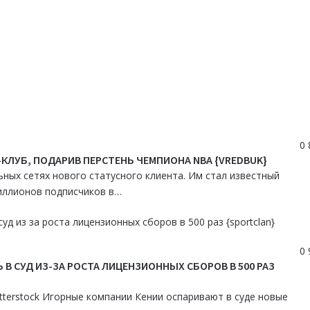
0
-КЛУБ, ПОДАРИВ ПЕРСТЕНЬ ЧЕМПИОНА NBA {VREDBUK}
ьных сетях нового статусного клиента. Им стал известный
миллионов подписчиков в…
0
В СУД ИЗ-ЗА РОСТА ЛИЦЕНЗИОННЫХ СБОРОВ В 500 РАЗ
utterstock Игорные компании Кении оспаривают в суде новые