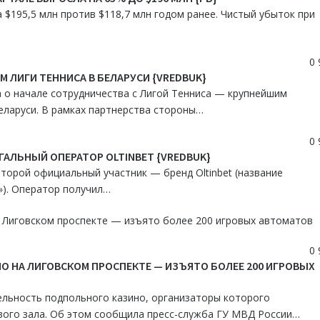
 $195,5 млн против $118,7 млн годом ранее. Чистый убыток при
0
 ЛИГИ ТЕННИСА В БЕЛАРУСИ {VREDBUK}
о начале сотрудничества с Лигой Тенниса — крупнейшим
ларуси. В рамках партнерства стороны…
0
ГАЛЬНЫЙ ОПЕРАТОР OLTINBET {VREDBUK}
торой официальный участник — бренд Oltinbet (название
t»). Оператор получил…
0
 НА ЛИГОВСКОМ ПРОСПЕКТЕ — ИЗЪЯТО БОЛЕЕ 200 ИГРОВЫХ
ельность подпольного казино, организаторы которого
вого зала. Об этом сообщила пресс-служба ГУ МВД России…