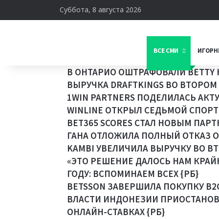
Суббота, 8 августа 2026
ВСЕ СМИ
ИГОРН
В ОНТАРИО ОШТРАФОВАЛИ BETTY Н
ВЫРУЧКА DRAFTKINGS ВО ВТОРОМ 
1WIN PARTNERS ПОДЕЛИЛАСЬ АКТ
WINLINE ОТКРЫЛ СЕДЬМОЙ СПОРТ
BET365 SCORES СТАЛ НОВЫМ ПАР
ГАНА ОТЛОЖИЛА ПОЛНЫЙ ОТКАЗ О
KAMBI УВЕЛИЧИЛА ВЫРУЧКУ ВО ВТ
«ЭТО РЕШЕНИЕ ДАЛОСЬ НАМ КРАЙ
ГОДУ: ВСПОМИНАЕМ ВСЕХ {РБ}
BETSSON ЗАВЕРШИЛА ПОКУПКУ B2C
ВЛАСТИ ИНДОНЕЗИИ ПРИОСТАНОВ
ОНЛАЙН-СТАВКАХ {РБ}