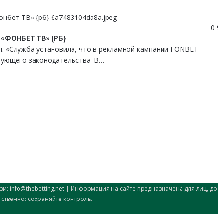
0
«ФОНБЕТ ТВ» {РБ}
. «Служба установила, что в рекламной кампании FONBET
вующего законодательства. В…
язи:
info@thebetting.net
| Информация на сайте предназначена для лиц, дос
тственно: сохраняйте контроль.