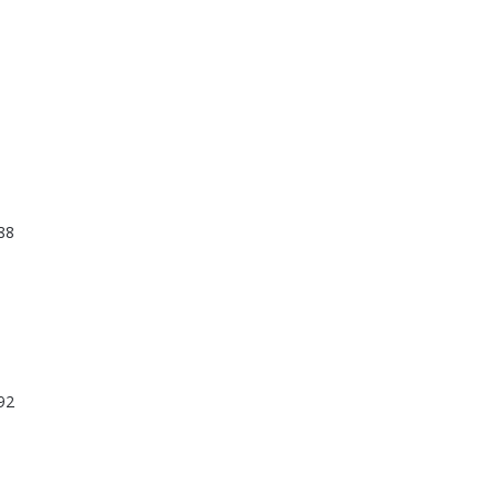
88
92