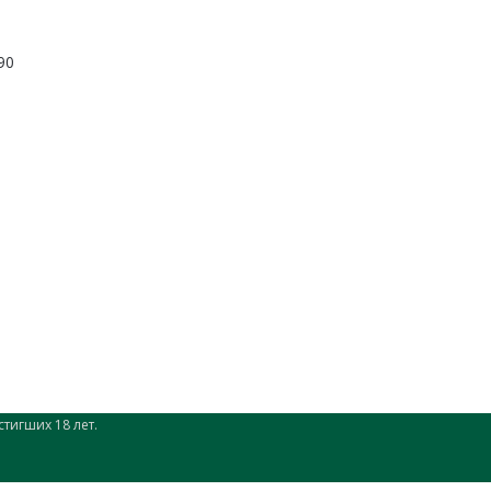
90
тигших 18 лет.