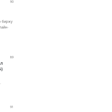
90
о биржу
лайн-
89
ИЛ
Б}
…
91