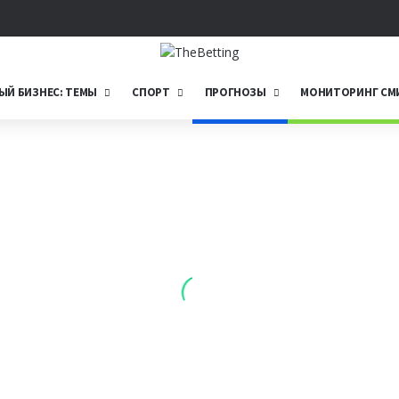
Telegram
ЫЙ БИЗНЕС: ТЕМЫ
СПОРТ
ПРОГНОЗЫ
МОНИТОРИНГ СМ