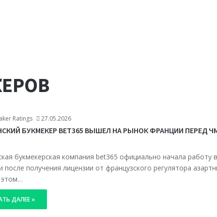
КЕРОВ
ker Ratings
27.05.2026
СКИЙ БУКМЕКЕР BET365 ВЫШЕЛ НА РЫНОК ФРАНЦИИ ПЕРЕД ЧМ
ская букмекерская компания bet365 официально начала работу 
 после получения лицензии от французского регулятора азартн
б этом…
АТЬ ДАЛЕЕ »