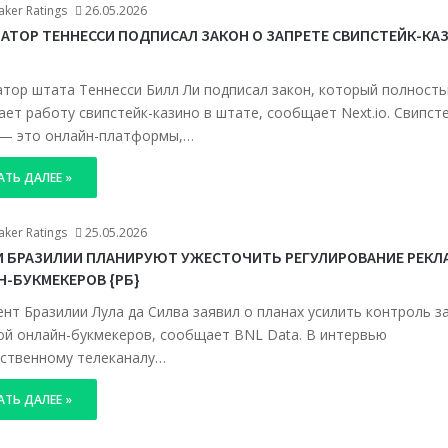
ker Ratings
26.05.2026
АТОР ТЕННЕССИ ПОДПИСАЛ ЗАКОН О ЗАПРЕТЕ СВИПСТЕЙК-КА
атор штата Теннесси Билл Ли подписал закон, который полност
ет работу свипстейк-казино в штате, сообщает Next.io. Свипст
 — это онлайн-платформы,…
АТЬ ДАЛЕЕ »
ker Ratings
25.05.2026
И БРАЗИЛИИ ПЛАНИРУЮТ УЖЕСТОЧИТЬ РЕГУЛИРОВАНИЕ РЕК
-БУКМЕКЕРОВ {РБ}
нт Бразилии Лула да Силва заявил о планах усилить контроль з
ой онлайн-букмекеров, сообщает BNL Data. В интервью
рственному телеканалу…
АТЬ ДАЛЕЕ »