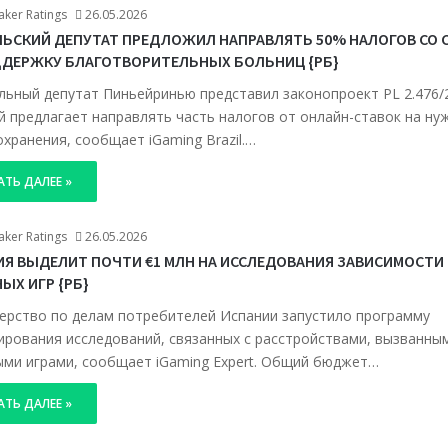
ker Ratings
26.05.2026
ЛЬСКИЙ ДЕПУТАТ ПРЕДЛОЖИЛ НАПРАВЛЯТЬ 50% НАЛОГОВ СО 
ДДЕРЖКУ БЛАГОТВОРИТЕЛЬНЫХ БОЛЬНИЦ {РБ}
льный депутат Пиньейринью представил законопроект PL 2.476/
й предлагает направлять часть налогов от онлайн-ставок на ну
хранения, сообщает iGaming Brazil.…
АТЬ ДАЛЕЕ »
ker Ratings
26.05.2026
ИЯ ВЫДЕЛИТ ПОЧТИ €1 МЛН НА ИССЛЕДОВАНИЯ ЗАВИСИМОСТИ
ЫХ ИГР {РБ}
ерство по делам потребителей Испании запустило программу
ирования исследований, связанных с расстройствами, вызванны
ыми играми, сообщает iGaming Expert. Общий бюджет…
АТЬ ДАЛЕЕ »