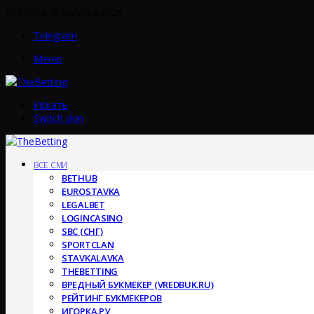
Суббота, 8 августа 2026
Telegram
Меню
Искать
Switch skin
ВСЕ СМИ
BETHUB
EUROSTAVKA
LEGALBET
LOGINCASINO
SBC (СНГ)
SPORTCLAN
STAVKALAVKA
THEBETTING
ВРЕДНЫЙ БУКМЕКЕР (VREDBUK.RU)
РЕЙТИНГ БУКМЕКЕРОВ
ИГОРКА.РУ