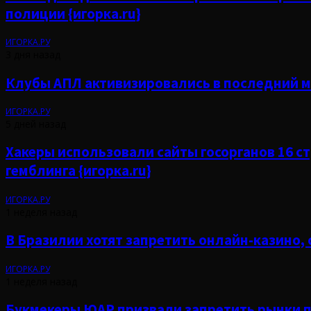
полиции {игорка.ru}
ИГОРКА.РУ
3 дня назад
Клубы АПЛ активизировались в последний ме
ИГОРКА.РУ
5 дней назад
Хакеры использовали сайты госорганов 16 с
гемблинга {игорка.ru}
ИГОРКА.РУ
1 неделя назад
В Бразилии хотят запретить онлайн-казино, с
ИГОРКА.РУ
1 неделя назад
Букмекеры ЮАР призвали запретить рынки п