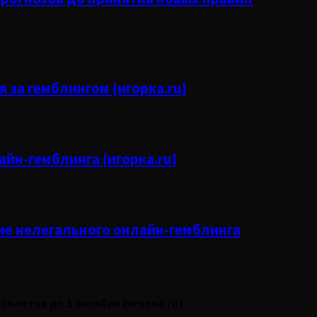
 за гемблингом {игорка.ru}
йн-гемблинга {игорка.ru}
ие нелегального онлайн-гемблинга
илетов до 1 октября {игорка.ru}