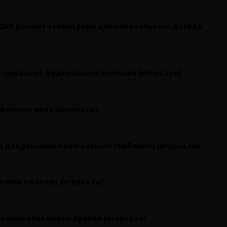
ЮАР делают ставки ради дополнительного дохода
нсирование федеральной полиции {игорка.ru}
ерного окна {игорка.ru}
 для рекламы нелегального гемблинга {игорка.ru}
авки на спорт {игорка.ru}
 принятия новых правил {игорка.ru}