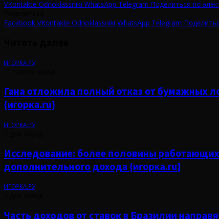
VKontakte
Odnoklassniki
WhatsApp
Telegram
Поделиться по элек
Поделиться
Facebook
VKontakte
Odnoklassniki
WhatsApp
Telegram
Поделитьс
Читать далее
ИГОРКА.РУ
11 часов назад
Гана отложила полный отказ от бумажных л
{игорка.ru}
ИГОРКА.РУ
2 дня назад
Исследование: более половины работающих
дополнительного дохода {игорка.ru}
ИГОРКА.РУ
2 дня назад
Часть доходов от ставок в Бразилии напра