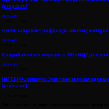
{игорка.ru}
ИГОРКА.РУ
1 неделя назад
Кения запускает цифровую систему контроля
ИГОРКА.РУ
2 недели назад
Колумбия хочет сохранить 19% НДС для онла
ИГОРКА.РУ
2 недели назад
INTERPOL отметил Эсватини за расследован
{игорка.ru}
11 часов назад
Гана отложила полный отказ от бумажных лотерейных б