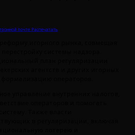
тронной почте
Распечатать
реформу игорного рынка, совмещая
 перестройку системы надзора.
ациональный план регуляризации
мекерских агентств и других игорных
и формализацию операторов.
ное управление внутренних налогов,
тветствие операторов и помогать
систему. Также власти
аствующих в регуляризации, включая
Национальную лотерею и