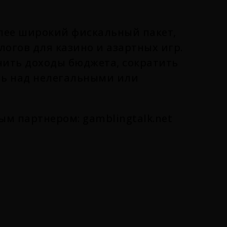
лее широкий фискальный пакет,
огов для казино и азартных игр.
чить доходы бюджета, сократить
ль над нелегальными или
 партнером: gamblingtalk.net