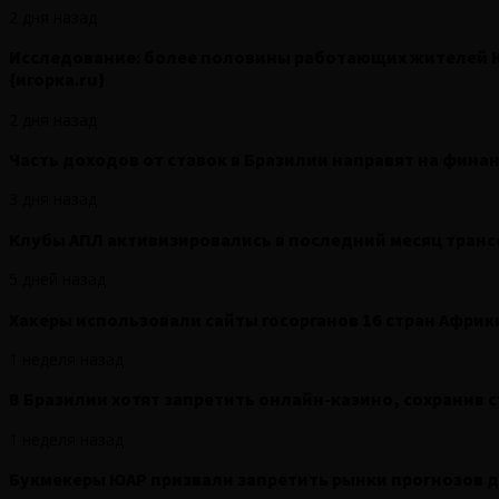
2 дня назад
Исследование: более половины работающих жителей 
{игорка.ru}
2 дня назад
Часть доходов от ставок в Бразилии направят на фина
3 дня назад
Клубы АПЛ активизировались в последний месяц трансф
5 дней назад
Хакеры использовали сайты госорганов 16 стран Африки
1 неделя назад
В Бразилии хотят запретить онлайн-казино, сохранив ст
1 неделя назад
Букмекеры ЮАР призвали запретить рынки прогнозов до