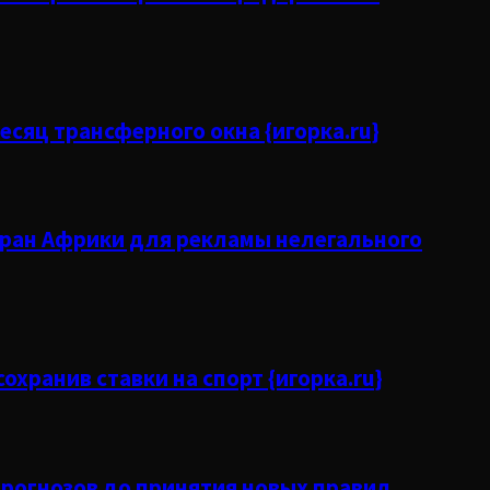
сяц трансферного окна {игорка.ru}
тран Африки для рекламы нелегального
охранив ставки на спорт {игорка.ru}
рогнозов до принятия новых правил