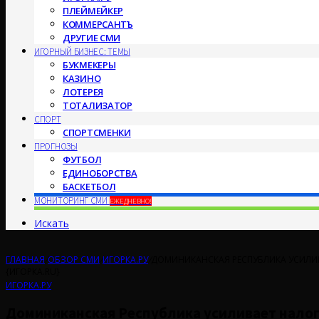
ПЛЕЙМЕЙКЕР
КОММЕРСАНТЪ
ДРУГИЕ СМИ
ИГОРНЫЙ БИЗНЕС: ТЕМЫ
БУКМЕКЕРЫ
КАЗИНО
ЛОТЕРЕЯ
ТОТАЛИЗАТОР
СПОРТ
СПОРТСМЕНКИ
ПРОГНОЗЫ
ФУТБОЛ
ЕДИНОБОРСТВА
БАСКЕТБОЛ
МОНИТОРИНГ СМИ
ЕЖЕДНЕВНО!
Искать
ГЛАВНАЯ
/
ОБЗОР СМИ
/
ИГОРКА.РУ
/
ДОМИНИКАНСКАЯ РЕСПУБЛИКА УСИЛИ
{ИГОРКА.RU}
ИГОРКА.РУ
Доминиканская Республика усиливает налог