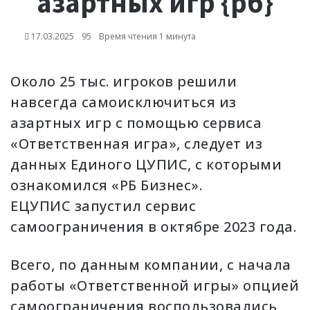
азартных игр {рб}
17.03.2025
95
Время чтения 1 минута
Около 25 тыс. игроков решили
навсегда самоисключиться из
азартных игр с помощью сервиса
«Ответственная игра», следует из
данных Единого ЦУПИС, с которыми
ознакомился «РБ Бизнес».
ЕЦУПИС запустил сервис
самоограничения в октябре 2023 года.
Всего, по данным компании, с начала
работы «Ответственной игры» опцией
самоограничения воспользовались