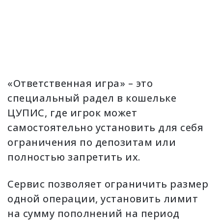
«Ответственная игра» – это
специальный радел в кошельке
ЦУПИС, где игрок может
самостоятельно установить для себя
ограничения по депозитам или
полностью запретить их.
Сервис позволяет ограничить размер
одной операции, установить лимит
на сумму пополнений на период