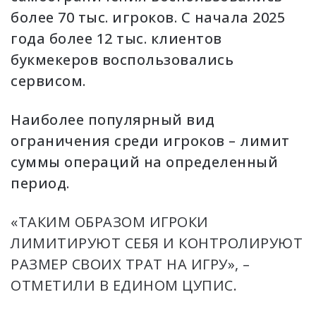
более 70 тыс. игроков. С начала 2025
года более 12 тыс. клиентов
букмекеров воспользовались
сервисом.
Наиболее популярный вид
ограничения среди игроков – лимит
суммы операций на определенный
период.
«ТАКИМ ОБРАЗОМ ИГРОКИ
ЛИМИТИРУЮТ СЕБЯ И КОНТРОЛИРУЮТ
РАЗМЕР СВОИХ ТРАТ НА ИГРУ», –
ОТМЕТИЛИ В ЕДИНОМ ЦУПИС.