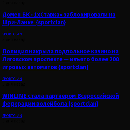
2 дня назад
Домен БК «1xСтавка» заблокировали на
Шри-Ланке {sportclan}
SPORTCLAN
3 дня назад
Полиция накрыла подпольное казино на
Лиговском проспекте — изъято более 200
игровых автоматов {sportclan}
SPORTCLAN
3 дня назад
WINLINE стала партнером Всероссийской
федерации волейбола {sportclan}
SPORTCLAN
3 дня назад