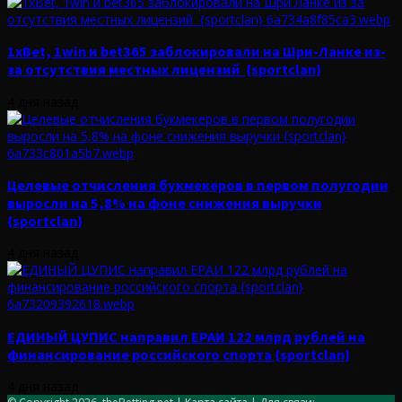
1xBet, 1win и bet365 заблокировали на Шри-Ланке из-
за отсутствия местных лицензий {sportclan}
4 дня назад
Целевые отчисления букмекеров в первом полугодии
выросли на 5,8% на фоне снижения выручки
{sportclan}
4 дня назад
ЕДИНЫЙ ЦУПИС направил ЕРАИ 122 млрд рублей на
финансирование российского спорта {sportclan}
4 дня назад