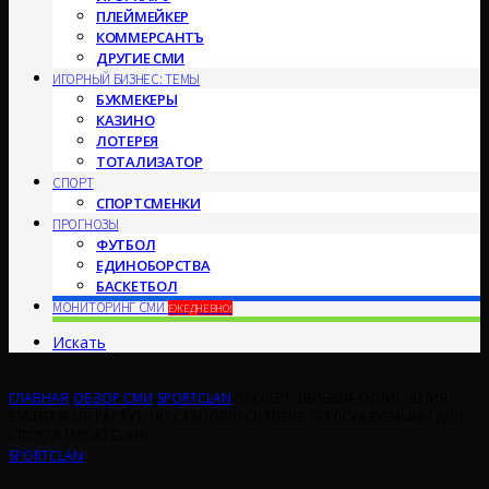
ПЛЕЙМЕЙКЕР
КОММЕРСАНТЪ
ДРУГИЕ СМИ
ИГОРНЫЙ БИЗНЕС: ТЕМЫ
БУКМЕКЕРЫ
КАЗИНО
ЛОТЕРЕЯ
ТОТАЛИЗАТОР
СПОРТ
СПОРТСМЕНКИ
ПРОГНОЗЫ
ФУТБОЛ
ЕДИНОБОРСТВА
БАСКЕТБОЛ
МОНИТОРИНГ СМИ
ЕЖЕДНЕВНО!
Искать
ГЛАВНАЯ
/
ОБЗОР СМИ
/
SPORTCLAN
/
ЭКСПЕРТ: ЦЕЛЕВЫЕ ОТЧИСЛЕНИЯ
БУКМЕКЕРОВ РАСТУТ, НО СТАНОВЯТСЯ МЕНЕЕ ПРЕДСКАЗУЕМЫМИ ДЛЯ
СПОРТА {SPORTCLAN}
SPORTCLAN