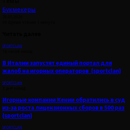
Темы
Букмекеры
20.05.2026
99
Время чтения 1 минута
Читать далее
SPORTCLAN
16 часов назад
В Италии запустят единый портал для
жалоб на игорных операторов {sportclan}
SPORTCLAN
2 дня назад
Игорные компании Кении обратились в суд
из-за роста лицензионных сборов в 500 раз
{sportclan}
SPORTCLAN