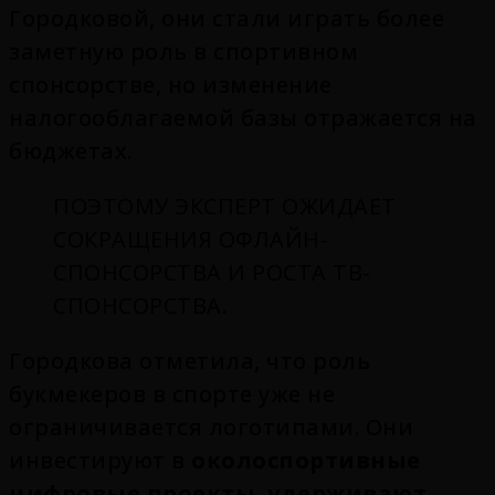
Городковой, они стали играть более
заметную роль в спортивном
спонсорстве, но изменение
налогооблагаемой базы отражается на
бюджетах.
ПОЭТОМУ ЭКСПЕРТ ОЖИДАЕТ
СОКРАЩЕНИЯ ОФЛАЙН-
СПОНСОРСТВА И РОСТА ТВ-
СПОНСОРСТВА.
Городкова отметила, что роль
букмекеров в спорте уже не
ограничивается логотипами. Они
инвестируют в
околоспортивные
цифровые проекты
,
удерживают