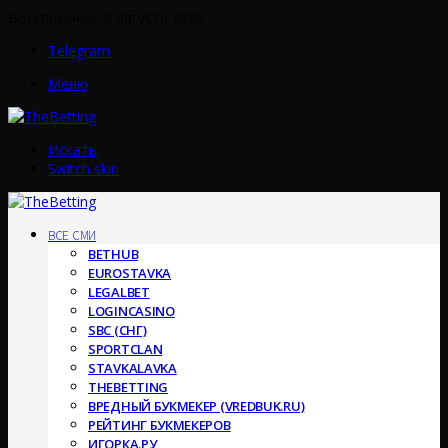
Воскресенье, 9 августа 2026
Telegram
Меню
Искать
Switch skin
ВСЕ СМИ
BETHUB
EUROSTAVKA
LEGALBET
LOGINCASINO
SBC (СНГ)
SPORTCLAN
STAVKALAVKA
THEBETTING
ВРЕДНЫЙ БУКМЕКЕР (VREDBUK.RU)
РЕЙТИНГ БУКМЕКЕРОВ
ИГОРКА.РУ