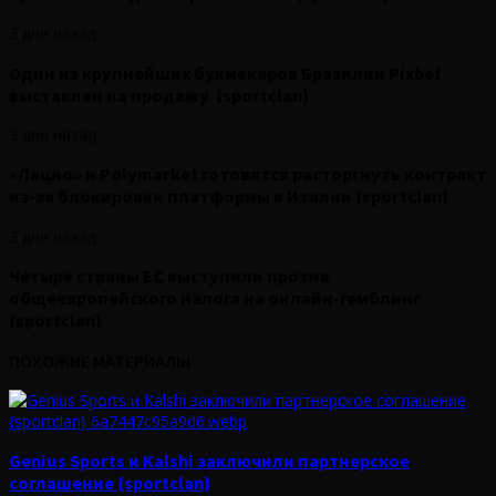
3 дня назад
Один из крупнейших букмекеров Бразилии Pixbet
выставлен на продажу {sportclan}
3 дня назад
«Лацио» и Polymarket готовятся расторгнуть контракт
из-за блокировки платформы в Италии {sportclan}
3 дня назад
Четыре страны ЕС выступили против
общеевропейского налога на онлайн-гемблинг
{sportclan}
ПОХОЖИЕ МАТЕРИАЛЫ
Genius Sports и Kalshi заключили партнерское
соглашение {sportclan}