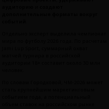
аудиторию
и
создают
дополнительные форматы вокруг
событий
.
Отдельно эксперт выделила чемпионат
мира по футболу 2026 года. По расчетам
Jami Lup Sport, суммарный охват
матчей турнира в российской
аудитории 18+ составит около 30 млн
человек.
По словам Городковой, ЧМ-2026 может
стать крупнейшим маркетинговым
событием года, а потенциальный
объем ставок на российском рынке