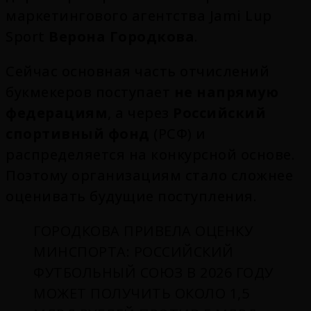
маркетингового агентства Jami Lup
Sport
Верона Городкова
.
Сейчас основная часть отчислений
букмекеров поступает
не напрямую
федерациям
, а через
Российский
спортивный фонд
(РСФ) и
распределяется на конкурсной основе.
Поэтому организациям стало сложнее
оценивать будущие поступления.
ГОРОДКОВА ПРИВЕЛА ОЦЕНКУ
МИНСПОРТА: РОССИЙСКИЙ
ФУТБОЛЬНЫЙ СОЮЗ В 2026 ГОДУ
МОЖЕТ ПОЛУЧИТЬ ОКОЛО 1,5