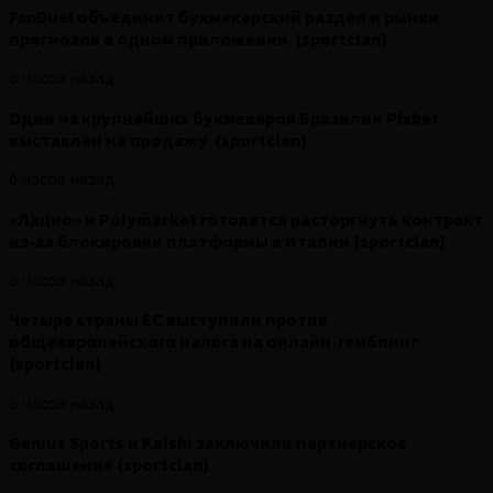
FanDuel объединит букмекерский раздел и рынки
прогнозов в одном приложении {sportclan}
6 часов назад
Один из крупнейших букмекеров Бразилии Pixbet
выставлен на продажу {sportclan}
6 часов назад
«Лацио» и Polymarket готовятся расторгнуть контракт
из-за блокировки платформы в Италии {sportclan}
6 часов назад
Четыре страны ЕС выступили против
общеевропейского налога на онлайн-гемблинг
{sportclan}
6 часов назад
Genius Sports и Kalshi заключили партнерское
соглашение {sportclan}