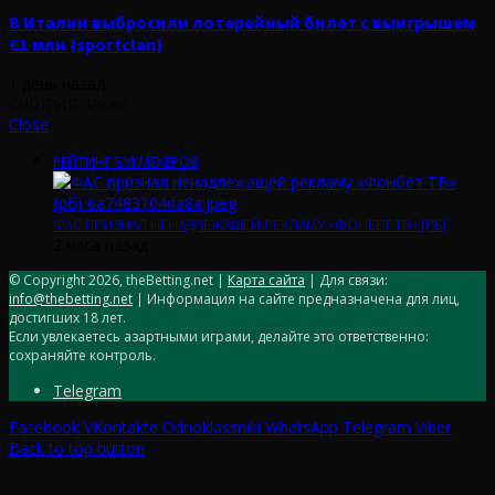
В Италии выбросили лотерейный билет с выигрышем
€1 млн {sportclan}
1 день назад
СМОТРИТЕ ТАКЖЕ
Close
РЕЙТИНГ БУКМЕКЕРОВ
ФАС ПРИЗНАЛ НЕНАДЛЕЖАЩЕЙ РЕКЛАМУ «ФОНБЕТ ТВ» {РБ}
2 часа назад
© Copyright 2026, theBetting.net |
Карта сайта
| Для связи:
info@thebetting.net
| Информация на сайте предназначена для лиц,
достигших 18 лет.
Если увлекаетесь азартными играми, делайте это ответственно:
сохраняйте контроль.
Telegram
Facebook
VKontakte
Odnoklassniki
WhatsApp
Telegram
Viber
Back to top button