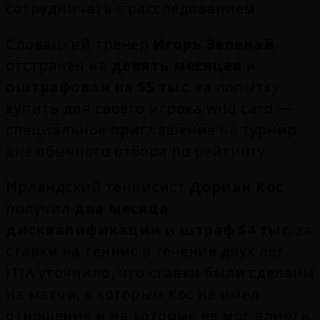
сотрудничать с расследованием.
Словацкий тренер
Игорь Зеленай
отстранен на
девять месяцев
и
оштрафован на $5 тыс
. за попытку
купить для своего игрока wild card —
специальное приглашение на турнир
вне обычного отбора по рейтингу.
Ирландский теннисист
Дориан Кос
получил
два месяца
дисквалификации
и
штраф $4 тыс
. за
ставки на теннис в течение двух лет.
ITIA уточнило, что ставки были сделаны
на матчи, к которым Кос не имел
отношения и на которые не мог влиять.