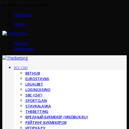
Четверг, 6 августа 2026
Telegram
Меню
Искать
Switch skin
ВСЕ СМИ
BETHUB
EUROSTAVKA
LEGALBET
LOGINCASINO
SBC (СНГ)
SPORTCLAN
STAVKALAVKA
THEBETTING
ВРЕДНЫЙ БУКМЕКЕР (VREDBUK.RU)
РЕЙТИНГ БУКМЕКЕРОВ
ИГОРКА.РУ