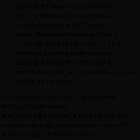
штраф $2 тыс.
за согласие за
деньги повлиять на результат
парного матча в 2022 году.
Хесус Малено Росарио
, брат и
партнер Анхеля по паре, —
три
месяца дисквалификации
и
штраф $500
за то, что знал о
договорном характере матча, но не
сообщил об этом.
Китайский теннисист
Лу Пэньюй
получил
шесть лет
дисквалификации
и
штраф $25 тыс.
за участие в договорных матчах в 2024
и 2025 годах, а также отказ