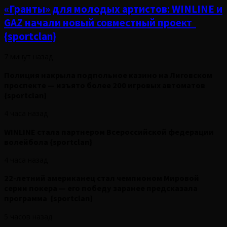
«Гранты» для молодых артистов: WINLINE и
GAZ начали новый совместный проект
{sportclan}
7 минут назад
Полиция накрыла подпольное казино на Лиговском
проспекте — изъято более 200 игровых автоматов
{sportclan}
4 часа назад
WINLINE стала партнером Всероссийской федерации
волейбола {sportclan}
4 часа назад
22-летний американец стал чемпионом Мировой
серии покера — его победу заранее предсказала
программа {sportclan}
5 часов назад