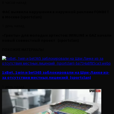
6 часов назад
ФАС выявила нарушения в наружной рекламе FONBET
в Москве {sportclan}
1 день назад
«Гранты» для молодых артистов: WINLINE и GAZ начали
новый совместный проект {sportclan}
ПОХОЖИЕ МАТЕРИАЛЫ
1xBet, 1win и bet365 заблокировали на Шри-Ланке из-
за отсутствия местных лицензий {sportclan}
1 день назад