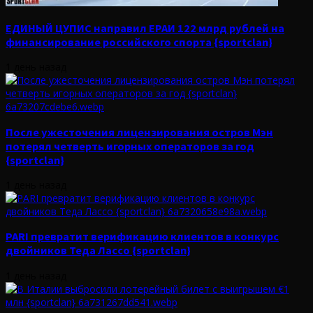
ЕДИНЫЙ ЦУПИС направил ЕРАИ 122 млрд рублей на
финансирование российского спорта {sportclan}
1 день назад
После ужесточения лицензирования остров Мэн
потерял четверть игорных операторов за год
{sportclan}
1 день назад
PARI превратит верификацию клиентов в конкурс
двойников Теда Лассо {sportclan}
1 день назад