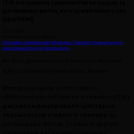
ITIA отстранило теннисистов не только за
договорные матчи, но и за молчание о них
{sportclan}
20.05.2026
96
Время чтения 1 минута
VKontakte
Odnoklassniki
WhatsApp
Telegram
Поделиться по
электронной почте
Распечатать
На фото: доминиканский теннисист Жосстинг
Круз и словацкий тренер Игорь Зеленай
Международное агентство по
обеспечению честности в теннисе (ITIA)
дисквалифицировало шестерых
теннисистов
и
одного тренера
за
договорные матчи, ставки и другие
нарушения антикоррупционных