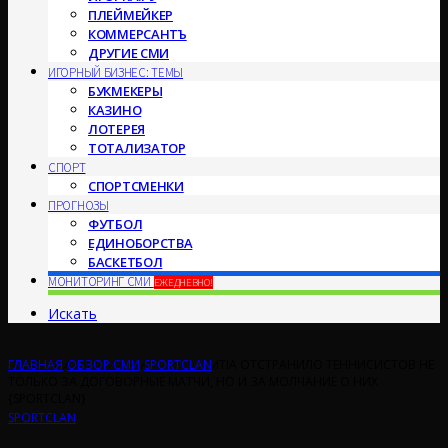
ПЛЕЙМЕЙКЕР
КОММЕРСАНТЪ
ДРУГИЕ СМИ
ИГОРНЫЙ БИЗНЕС: ТЕМЫ
БУКМЕКЕРЫ
КАЗИНО
ЛОТЕРЕЯ
ТОТАЛИЗАТОР
СПОРТ
СПОРТСМЕНКИ
ПРОГНОЗЫ
ФУТБОЛ
ЕДИНОБОРСТВА
БАСКЕТБОЛ
МОНИТОРИНГ СМИ
ЕЖЕДНЕВНО!
Искать
ГЛАВНАЯ
/
ОБЗОР СМИ
/
SPORTCLAN
/
ITIA ОТСТРАНИЛО ТЕННИСИСТОВ НЕ
ТОЛЬКО ЗА ДОГОВОРНЫЕ МАТЧИ, НО И ЗА МОЛЧАНИЕ О НИХ
{SPORTCLAN}
SPORTCLAN