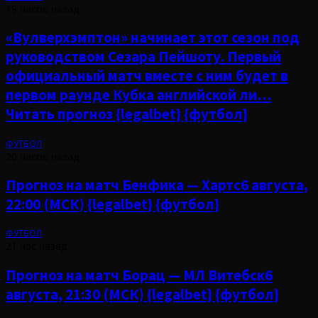
19 часов назад
«Вулверхэмптон» начинает этот сезон под
руководством Сезара Пейшоту. Первый
официальный матч вместе с ним будет в
первом раунде Кубка английской ли…
Читать прогноз {legalbet} {футбол}
ФУТБОЛ
20 часов назад
Прогноз на матч Бенфика — Хартс6 августа,
22:00 (МСК) {legalbet} {футбол}
ФУТБОЛ
21 час назад
Прогноз на матч Борац — МЛ Витебск6
августа, 21:30 (МСК) {legalbet} {футбол}