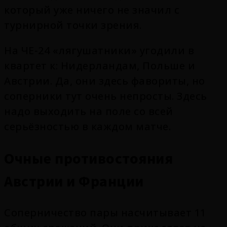
который уже ничего не значил с
турнирной точки зрения.
На ЧЕ-24 «лягушатники» угодили в
квартет к: Нидерландам, Польше и
Австрии. Да, они здесь фавориты, но
соперники тут очень непросты. Здесь
надо выходить на поле со всей
серьёзностью в каждом матче.
Очные противостояния
Австрии и Франции
Соперничество пары насчитывает 11