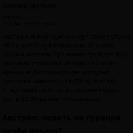
{onlybet} {футбол}
17.06.2024
87
Время чтения 1 минута
Австрия и Франция начнут свой путь на
ЧЕ по футболу в Германии 17 июня
общим матчем. Сражение пройдёт под
сводами стадиона «Меркур Шпиль-
Арена» в Дюссельдорфе, который
способен вместить 54 000 зрителей.
Стартовый свисток в поединке будет
дан в 22:00 (время московское).
Австрия: ловить на турнире
особо нечего?