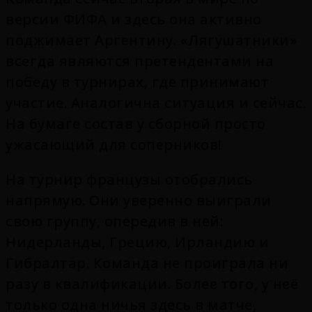
версии ФИФА и здесь она активно
поджимает Аргентину. «Лягушатники»
всегда являются претендентами на
победу в турнирах, где принимают
участие. Аналогична ситуация и сейчас.
На бумаге состав у сборной просто
ужасающий для соперников!
На турнир французы отобрались
напрямую. Они уверенно выиграли
свою группу, опередив в ней:
Нидерланды, Грецию, Ирландию и
Гибралтар. Команда не проиграла ни
разу в квалификации. Более того, у неё
только одна ничья здесь в матче,