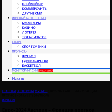
ПЛЕЙМЕЙКЕР
КОММЕРСАНТЪ
ДРУГИЕ СМИ
ИГОРНЫЙ БИЗНЕС: ТЕМЫ
БУКМЕКЕРЫ
КАЗИНО
ЛОТЕРЕЯ
ТОТАЛИЗАТОР
СПОРТ
СПОРТСМЕНКИ
ПРОГНОЗЫ
ФУТБОЛ
ЕДИНОБОРСТВА
БАСКЕТБОЛ
МОНИТОРИНГ СМИ
ЕЖЕДНЕВНО!
Искать
ГЛАВНАЯ
/
ПРОГНОЗЫ
/
ФУТБОЛ
/
ЕВРО-2024 АВСТРИЯ – ФРАНЦИЯ
ПРОГНОЗ {ONLYBET} {ФУТБОЛ}
ФУТБОЛ
Евро-2024 Австрия – Франция прогноз