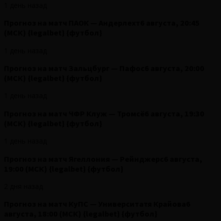
1 день назад
Прогноз на матч ПАОК — Андерлехт6 августа, 20:45
(МСК) {legalbet} {футбол}
1 день назад
Прогноз на матч Зальцбург — Пафос6 августа, 20:00
(МСК) {legalbet} {футбол}
1 день назад
Прогноз на матч ЧФР Клуж — Тромсё6 августа, 19:30
(МСК) {legalbet} {футбол}
1 день назад
Прогноз на матч Ягеллония — Рейнджерс6 августа,
19:00 (МСК) {legalbet} {футбол}
2 дня назад
Прогноз на матч КуПС — Университатя Крайова6
августа, 18:00 (МСК) {legalbet} {футбол}