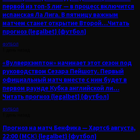
первой из топ-5 лиг — в процесс включится
испанская Ла Лига. В пятницу важным
матчем станет открытие Второй…Читать
прогноз {legalbet} {футбол}
ФУТБОЛ
1 день назад
«Вулверхэмптон» начинает этот сезон под
руководством Сезара Пейшоту. Первый
официальный матч вместе с ним будет в
первом раунде Кубка английской ли…
Читать прогноз {legalbet} {футбол}
ФУТБОЛ
1 день назад
Прогноз на матч Бенфика — Хартс6 августа,
22:00 (МСК) {legalbet} {футбол}