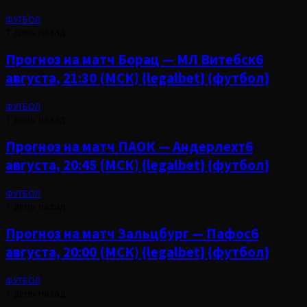
ФУТБОЛ
1 день назад
Прогноз на матч Борац — МЛ Витебск6
августа, 21:30 (МСК) {legalbet} {футбол}
ФУТБОЛ
1 день назад
Прогноз на матч ПАОК — Андерлехт6
августа, 20:45 (МСК) {legalbet} {футбол}
ФУТБОЛ
1 день назад
Прогноз на матч Зальцбург — Пафос6
августа, 20:00 (МСК) {legalbet} {футбол}
ФУТБОЛ
1 день назад