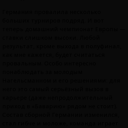
Германия провалила несколько
больших турниров подряд. И вот
теперь домашний чемпионат Европы —
ставки слишком высоки. Любой
результат, кроме выхода в полуфинал,
как мне кажется, будет считаться
провальным. Особо интересно
понаблюдать за молодым
Нагельсманном и его решениями: для
него это самый серьёзный вызов в
карьере (даже непродолжительный
приход в «Баварию» рядом не стоит).
Состав сборной Германии изменился,
стал гибче и моложе, команда играет