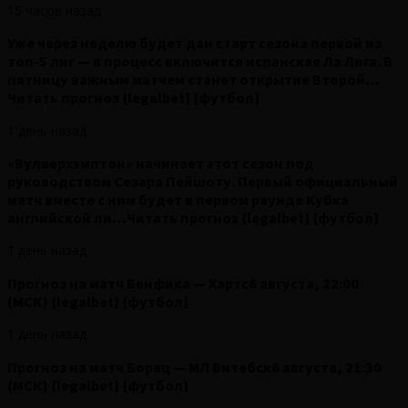
15 часов назад
Уже через неделю будет дан старт сезона первой из
топ-5 лиг — в процесс включится испанская Ла Лига. В
пятницу важным матчем станет открытие Второй…
Читать прогноз {legalbet} {футбол}
1 день назад
«Вулверхэмптон» начинает этот сезон под
руководством Сезара Пейшоту. Первый официальный
матч вместе с ним будет в первом раунде Кубка
английской ли…Читать прогноз {legalbet} {футбол}
1 день назад
Прогноз на матч Бенфика — Хартс6 августа, 22:00
(МСК) {legalbet} {футбол}
1 день назад
Прогноз на матч Борац — МЛ Витебск6 августа, 21:30
(МСК) {legalbet} {футбол}