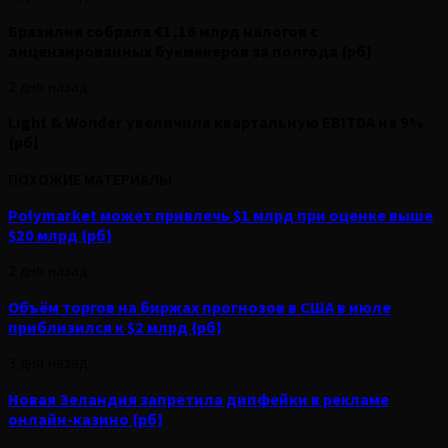
Бразилия собрала €1,16 млрд налогов с
лицензированных букмекеров за полгода {рб}
2 дня назад
Light & Wonder увеличила квартальную EBITDA на 9%
{рб}
ПОХОЖИЕ МАТЕРИАЛЫ
Polymarket может привлечь $1 млрд при оценке выше
$20 млрд {рб}
2 дня назад
Объём торгов на биржах прогнозов в США в июле
приблизился к $2 млрд {рб}
3 дня назад
Новая Зеландия запретила дипфейки в рекламе
онлайн-казино {рб}