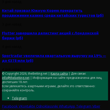
3 дня назад
Китай призвал Южную Корею прекратить
продвижение казино среди китайских туристов {рб}
3 дня назад
Flutter завершила делистинг акций с Лондонской
биржи {рб}
4 дня назад
Sportradar увеличила квартальную выручку на 19% —
до €378 млн {рб}
4 дня назад
© Copyright 2026, theBetting.net |
Карта сайта
| Для связи:
info@thebetting.net
| Информация на сайте предназначена для лиц,
достигших 18 лет.
Если увлекаетесь азартными играми, делайте это ответственно:
сохраняйте контроль.
Telegram
Facebook
VKontakte
Odnoklassniki
WhatsApp
Telegram
Viber