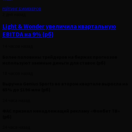
РЕЙТИНГ БУКМЕКЕРОВ
2 дня назад
Light & Wonder увеличила квартальную
EBITDA на 9% {рб}
14 часов назад
Более половины трейдеров на биржах прогнозов
используют заемные деньги для ставок {рб}
18 часов назад
Выручка Genius Sports во втором квартале выросла на
65% до $196 млн {рб}
24 часа назад
ФАС признал ненадлежащей рекламу «Фонбет ТВ»
{рб}
24 часа назад