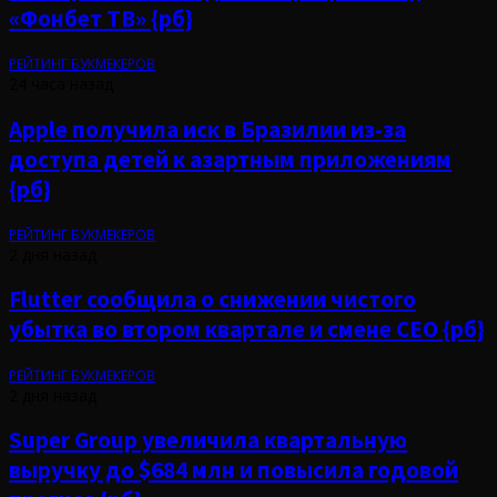
«Фонбет ТВ» {рб}
РЕЙТИНГ БУКМЕКЕРОВ
24 часа назад
Apple получила иск в Бразилии из-за
доступа детей к азартным приложениям
{рб}
РЕЙТИНГ БУКМЕКЕРОВ
2 дня назад
Flutter сообщила о снижении чистого
убытка во втором квартале и смене CEO {рб}
РЕЙТИНГ БУКМЕКЕРОВ
2 дня назад
Super Group увеличила квартальную
выручку до $684 млн и повысила годовой