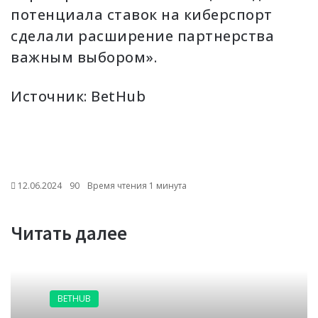
потенциала ставок на киберспорт
сделали расширение партнерства
важным выбором».
Источник:
BetHub
12.06.2024
90
Время чтения 1 минута
Читать далее
BETHUB