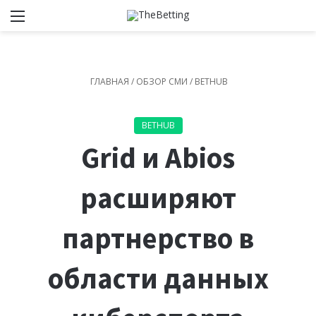
Меню
Switch
И
ГЛАВНАЯ
/
ОБЗОР СМИ
/
BETHUB
BETHUB
Grid и Abios
расширяют
партнерство в
области данных