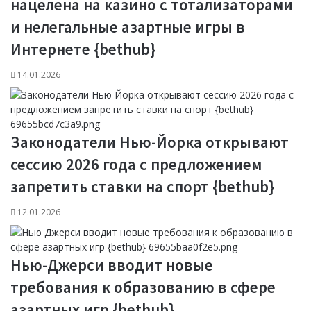
нацелена на казино с тотализаторами
и нелегальные азартные игры в
Интернете {bethub}
14.01.2026
Законодатели Нью-Йорка открывают
сессию 2026 года с предложением
запретить ставки на спорт {bethub}
12.01.2026
Нью-Джерси вводит новые
требования к образованию в сфере
азартных игр {bethub}