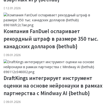
12.01.2026
Компания FanDuel оспаривает
рекордный штраф в размере 350 тыс.
канадских долларов {bethub}
09.01.2026
DraftKings интегрирует инструмент
оценки на основе нейронауки в рамках
партнерства с Mindway AI {bethub}
09.01.2026