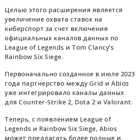
Целью этого расширения является
увеличение охвата ставок на
киберспорт за счет включения
официальных каналов данных по
League of Legends и Tom Clancy’s
Rainbow Six Siege.
Первоначально созданное в июле 2023
года партнерство между Grid и Abios
уже интегрировало каналы данных
для Counter-Strike 2, Dota 2 и Valorant.
Теперь, с появлением League of
Legends и Rainbow Six Siege, Abios
может предлагать более полные и