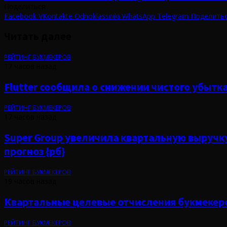
Поделиться
Facebook
VKontakte
Odnoklassniki
WhatsApp
Telegram
Поделитьс
Читать далее
РЕЙТИНГ БУКМЕКЕРОВ
17 часов назад
Flutter сообщила о снижении чистого убытка
РЕЙТИНГ БУКМЕКЕРОВ
17 часов назад
Super Group увеличила квартальную выручку
прогноз {рб}
РЕЙТИНГ БУКМЕКЕРОВ
19 часов назад
Квартальные целевые отчисления букмекеро
РЕЙТИНГ БУКМЕКЕРОВ