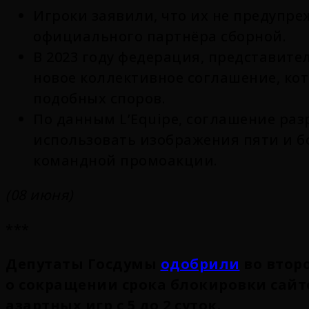
Игроки заявили, что их не предупр
официального партнёра сборной.
В 2023 году федерация, представит
новое коллективное соглашение, ко
подобных споров.
По данным L’Equipe, соглашение ра
использовать изображения пяти и б
командной промоакции.
(08 июня)
***
Депутаты Госдумы
одобрили
во втор
о сокращении срока блокировки сайт
азартных игр с 5 до 2 суток.