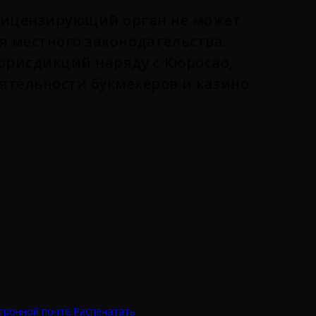
 лицензирующий орган не может
я местного законодательства.
юрисдикций наряду с Кюросао,
тельности букмекеров и казино.
тронной почте
Распечатать