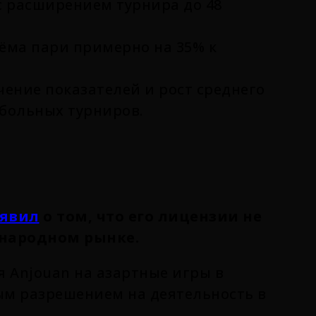
с расширением турнира до 48
ъёма пари примерно на 35% к
чение показателей и рост среднего
тбольных турниров.
аявил
о том, что его лицензии не
народном рынке.
я Anjouan на азартные игры в
ым разрешением на деятельность в