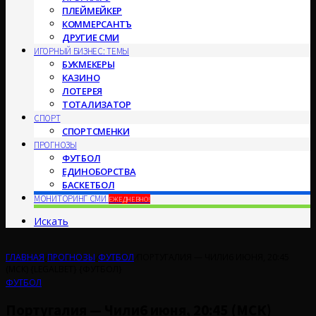
ПЛЕЙМЕЙКЕР
КОММЕРСАНТЪ
ДРУГИЕ СМИ
ИГОРНЫЙ БИЗНЕС: ТЕМЫ
БУКМЕКЕРЫ
КАЗИНО
ЛОТЕРЕЯ
ТОТАЛИЗАТОР
СПОРТ
СПОРТСМЕНКИ
ПРОГНОЗЫ
ФУТБОЛ
ЕДИНОБОРСТВА
БАСКЕТБОЛ
МОНИТОРИНГ СМИ
ЕЖЕДНЕВНО!
Искать
ГЛАВНАЯ
/
ПРОГНОЗЫ
/
ФУТБОЛ
/
ПОРТУГАЛИЯ — ЧИЛИ6 ИЮНЯ, 20:45
(МСК) {LEGALBET} {ФУТБОЛ}
ФУТБОЛ
Португалия — Чили6 июня, 20:45 (МСК)