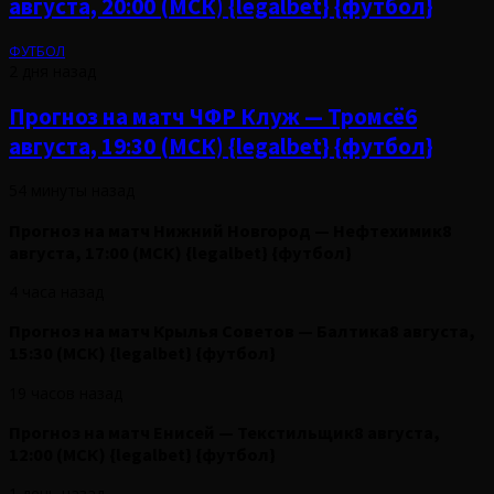
августа, 20:00 (МСК) {legalbet} {футбол}
ФУТБОЛ
2 дня назад
Прогноз на матч ЧФР Клуж — Тромсё6
августа, 19:30 (МСК) {legalbet} {футбол}
54 минуты назад
Прогноз на матч Нижний Новгород — Нефтехимик8
августа, 17:00 (МСК) {legalbet} {футбол}
4 часа назад
Прогноз на матч Крылья Советов — Балтика8 августа,
15:30 (МСК) {legalbet} {футбол}
19 часов назад
Прогноз на матч Енисей — Текстильщик8 августа,
12:00 (МСК) {legalbet} {футбол}
1 день назад