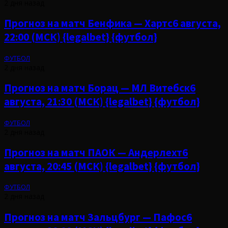
2 дня назад
Прогноз на матч Бенфика — Хартс6 августа,
22:00 (МСК) {legalbet} {футбол}
ФУТБОЛ
2 дня назад
Прогноз на матч Борац — МЛ Витебск6
августа, 21:30 (МСК) {legalbet} {футбол}
ФУТБОЛ
2 дня назад
Прогноз на матч ПАОК — Андерлехт6
августа, 20:45 (МСК) {legalbet} {футбол}
ФУТБОЛ
2 дня назад
Прогноз на матч Зальцбург — Пафос6