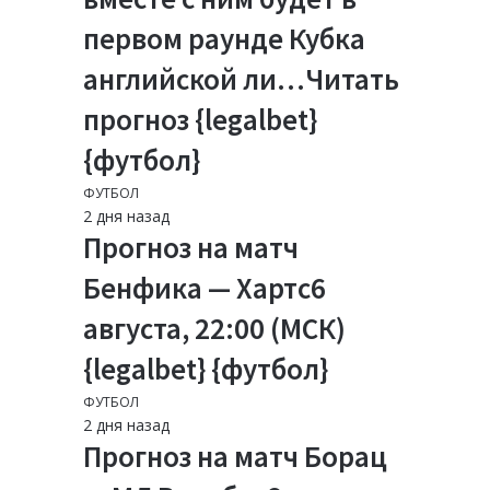
первом раунде Кубка
английской ли…Читать
прогноз {legalbet}
{футбол}
ФУТБОЛ
2 дня назад
Прогноз на матч
Бенфика — Хартс6
августа, 22:00 (МСК)
{legalbet} {футбол}
ФУТБОЛ
2 дня назад
Прогноз на матч Борац