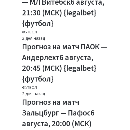
— МЛ Витебск6 августа,
21:30 (МСК) {legalbet}
{футбол}
ФУТБОЛ
2 дня назад
Прогноз на матч ПАОК —
Андерлехт6 августа,
20:45 (МСК) {legalbet}
{футбол}
ФУТБОЛ
2 дня назад
Прогноз на матч
Зальцбург — Пафос6
августа, 20:00 (МСК)