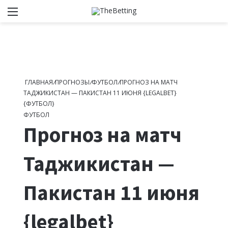
Меню
Switch
И
ГЛАВНАЯ
/
ПРОГНОЗЫ
/
ФУТБОЛ
/
ПРОГНОЗ НА МАТЧ
ТАДЖИКИСТАН — ПАКИСТАН 11 ИЮНЯ {LEGALBET}
{ФУТБОЛ}
ФУТБОЛ
Прогноз на матч
Таджикистан —
Пакистан 11 июня
{legalbet}