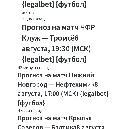
{legalbet} {футбол}
ФУТБОЛ
2 дня назад
Прогноз на матч ЧФР
Клуж — Тромсё6
августа, 19:30 (МСК)
{legalbet} {футбол}
42 минуты назад
Прогноз на матч Нижний
Новгород — Нефтехимик8
августа, 17:00 (МСК) {legalbet}
{футбол}
4 часа назад
Прогноз на матч Крылья
Советов — Балтика8 августа,