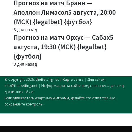
Прогноз на матч Бранн —
Аполлон Лимасол5 августа, 20:00
(МСК) {legalbet} {футбол}
3 дня назад
Прогноз на матч Орхус — Сабах5
августа, 19:30 (МСК) {legalbet}
{футбол}
3 дня назад
© Copyright 2026, theBetting.net |
Карта сайта
| Для связи:
info@thebetting.net
| Информация на сайте предназначена для лиц,
достигших 18 лет.
Если увлекаетесь азартными играми, делайте это ответственно:
сохраняйте контроль.
Telegram
Facebook
VKontakte
Odnoklassniki
WhatsApp
Telegram
Viber
Back
to