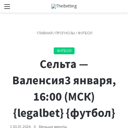
Меню
Switch
И
ГЛАВНАЯ
/
ПРОГНОЗЫ
/
ФУТБОЛ
ФУТБОЛ
Сельта —
Валенсия3 января,
16:00 (МСК)
{legalbet} {футбол}
03.01.2026
0
Меньше минуты