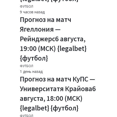
ФУТБОЛ
9 часов назад
Прогноз на матч
Ягеллония —
Рейнджерс6 августа,
19:00 (МСК) {legalbet}
{футбол}
ФУТБОЛ
1 день назад
Прогноз на матч КуПС —
Университатя Крайова6
августа, 18:00 (МСК)
{legalbet} {футбол}
ФУТБОЛ