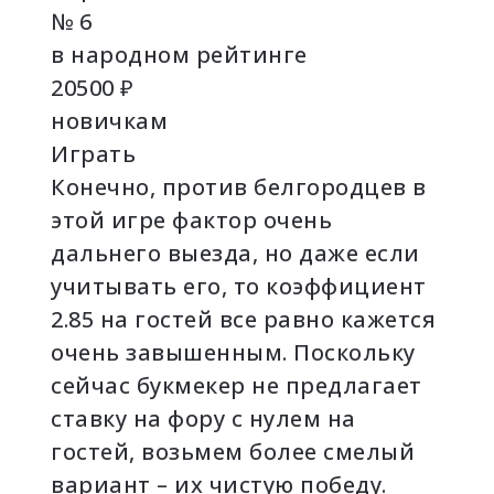
№ 6
в народном рейтинге
20500 ₽
новичкам
Играть
Конечно, против белгородцев в
этой игре фактор очень
дальнего выезда, но даже если
учитывать его, то коэффициент
2.85 на гостей все равно кажется
очень завышенным. Поскольку
сейчас букмекер не предлагает
ставку на фору с нулем на
гостей, возьмем более смелый
вариант – их чистую победу.