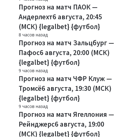
Прогноз на матч ПАОК —
Андерлехт6 августа, 20:45
(МСК) {legalbet} {футбол}
8 часов назад
Прогноз на матч Зальцбург —
Пафос6 августа, 20:00 (МСК)
{legalbet} {футбол}
9 часов назад
Прогноз на матч ЧФР Клуж —
Тромсё6 августа, 19:30 (МСК)
{legalbet} {футбол}
9 часов назад
Прогноз на матч Ягеллония —
Рейнджерс6 августа, 19:00
(МСК) {legalbet} {футбол}