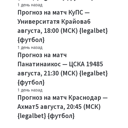
1 день назад
Прогноз на матч КуПС —
Университатя Крайова6
августа, 18:00 (МСК) {legalbet}
{футбол}
1 день назад
Прогноз на матч
Панатинаикос — ЦСКА 19485
августа, 21:30 (МСК) {legalbet}
{футбол}
1 день назад
Прогноз на матч Краснодар —
Ахмат5 августа, 20:45 (МСК)
{legalbet} {футбол}