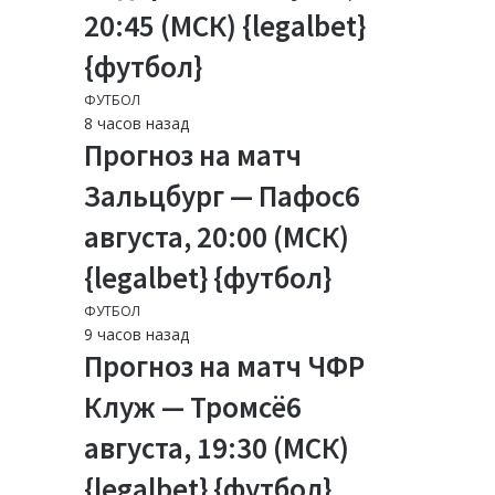
20:45 (МСК) {legalbet}
{футбол}
ФУТБОЛ
8 часов назад
Прогноз на матч
Зальцбург — Пафос6
августа, 20:00 (МСК)
{legalbet} {футбол}
ФУТБОЛ
9 часов назад
Прогноз на матч ЧФР
Клуж — Тромсё6
августа, 19:30 (МСК)
{legalbet} {футбол}