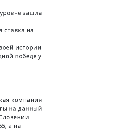
 уровне зашла
а ставка на
своей истории
дной победе у
ская компания
нты на данный
 Словении
5, а на