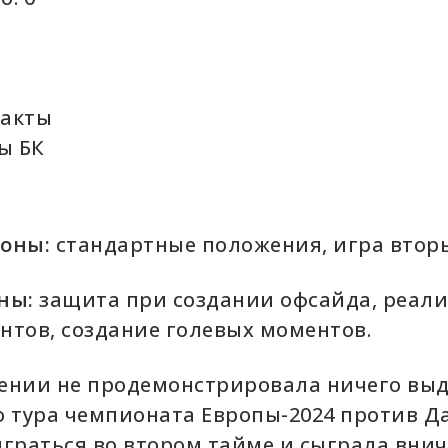
факты
ы БК
оны:
стандартные положения, игра втор
ны:
защита при создании офсайда, реал
нтов, создание голевых моментов.
ении не продемонстрировала ничего вы
о тура чемпионата Европы-2024 против Да
ыграться во втором тайме и сыграла внич