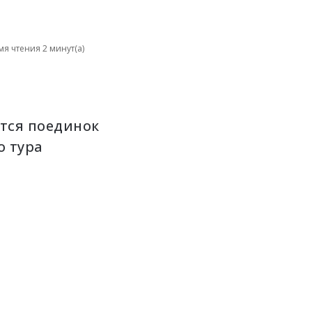
я чтения 2 минут(а)
ится поединок
о тура