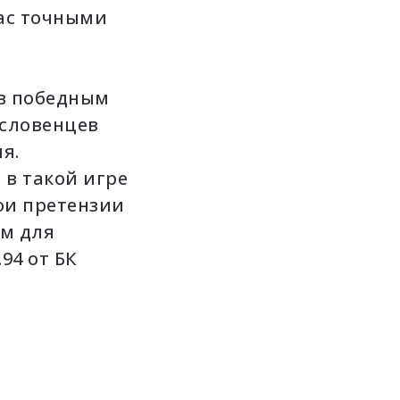
вас точными
ов победным
 словенцев
я.
 в такой игре
вои претензии
м для
94 от БК