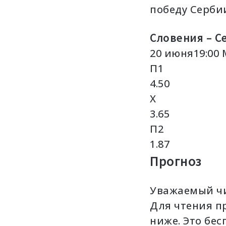
победу Сербии 
Словения – С
20 июня
19:00
П1
4.50
Х
3.65
П2
1.87
Прогноз
Уважаемый чи
Для чтения п
ниже. Это бес