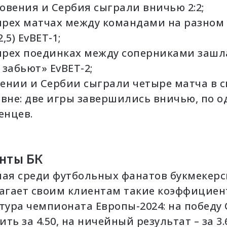
ловения и Сербия сыграли вничью 2:2;
тырех матчах между командами на разном
,5) EvBET-1;
тырех поединках между соперниками зашл
забьют» EvBET-2;
ении и Сербии сыграли четыре матча в 
вне: две игры завершились вничью, по о
енцев.
нты БК
ная среди футбольных фанатов букмекер
лагает своим клиентам такие коэффицие
 тура чемпионата Европы-2024: на победу
ть за 4.50, на ничейный результат – за 3.6