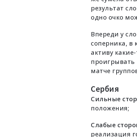
результат сло
одно очко мож
Впереди у сл
соперника, в
активу какие
проигрывать 
матче группо
Сербия
Сильные стор
положения;
Слабые сторо
реализация г