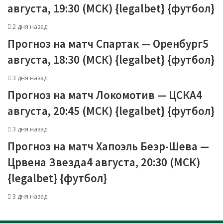
августа, 19:30 (МСК) {legalbet} {футбол}
2 дня назад
Прогноз на матч Спартак — Оренбург5
августа, 18:30 (МСК) {legalbet} {футбол}
3 дня назад
Прогноз на матч Локомотив — ЦСКА4
августа, 20:45 (МСК) {legalbet} {футбол}
3 дня назад
Прогноз на матч Хапоэль Беэр-Шева —
Црвена Звезда4 августа, 20:30 (МСК)
{legalbet} {футбол}
3 дня назад