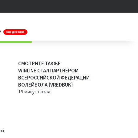
Искать
И
ЕЖЕДНЕВНО!
СМОТРИТЕ ТАКЖЕ
WINLINE СТАЛ ПАРТНЕРОМ
C
l
ВСЕРОССИЙСКОЙ ФЕДЕРАЦИИ
o
ВОЛЕЙБОЛА {VREDBUK}
s
15 минут назад
e
ты