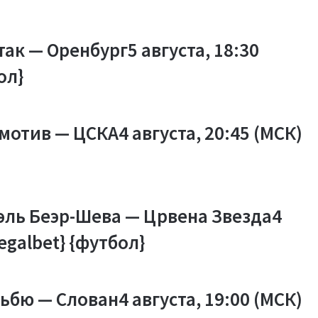
ак — Оренбург5 августа, 18:30
ол}
мотив — ЦСКА4 августа, 20:45 (МСК)
эль Беэр-Шева — Црвена Звезда4
legalbet} {футбол}
ьбю — Слован4 августа, 19:00 (МСК)