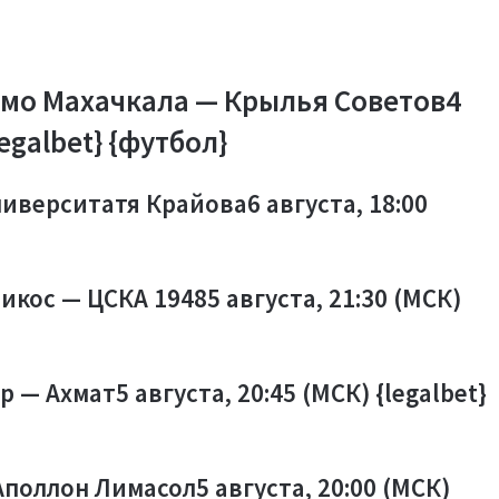
амо Махачкала — Крылья Советов4
legalbet} {футбол}
ниверситатя Крайова6 августа, 18:00
кос — ЦСКА 19485 августа, 21:30 (МСК)
 — Ахмат5 августа, 20:45 (МСК) {legalbet}
Аполлон Лимасол5 августа, 20:00 (МСК)