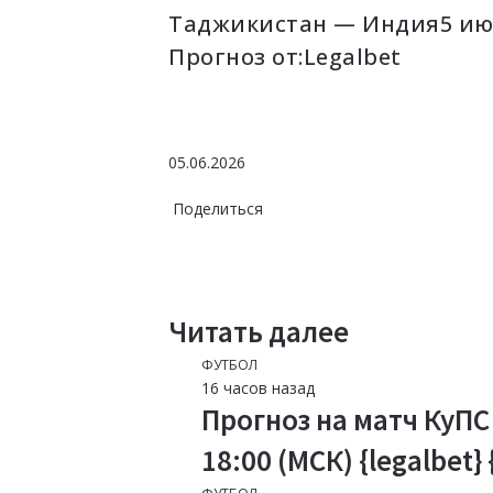
Таджикистан — Индия5 июня
K
d
h
e
о
а
o
n
a
l
д
с
Прогноз от:
Legalbet
n
o
t
e
е
п
t
k
s
g
л
е
a
l
A
r
и
ч
k
a
p
a
т
а
t
s
p
m
ь
т
05.06.2026
e
s
с
а
V
O
W
T
П
Р
n
я
т
K
Поделиться
d
h
e
о
а
i
п
ь
o
F
n
V
a
O
l
W
д
с
T
П
Р
k
о
n
a
o
K
t
d
e
h
е
п
e
о
а
i
э
t
c
k
o
s
n
g
a
л
е
l
д
с
л
a
e
l
n
A
o
r
t
и
ч
e
е
п
е
Читать далее
k
b
a
t
p
k
a
s
т
а
g
л
е
к
t
o
s
a
p
l
m
A
ь
т
r
и
ч
т
ФУТБОЛ
e
o
s
k
a
p
с
а
a
т
а
16 часов назад
р
k
n
t
s
p
я
т
m
ь
т
Прогноз на матч КуПС
о
i
e
s
п
ь
с
а
н
k
n
о
я
т
18:00 (МСК) {legalbet}
н
i
i
э
п
ь
о
k
л
о