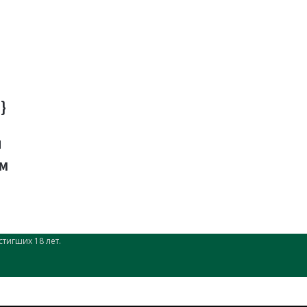
}
ы
ом
тигших 18 лет.