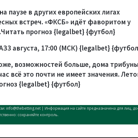
а паузе в других европейских лигах
есных встреч. «ФКСБ» идёт фаворитом у
итать прогноз {legalbet} {футбол}
3 августа, 17:00 (МСК) {legalbet} {футбол
роже, возможностей больше, дома трибун
час всё это почти не имеет значения. Лет
ноз {legalbet} {футбол}
язи:
info@thebetting.net
| Информация на сайте предназначена для лиц, дос
тственно: сохраняйте контроль.