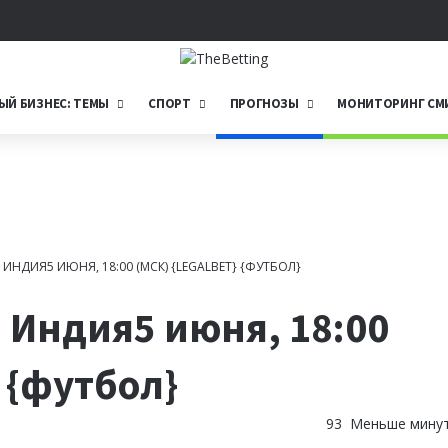
Telegram
ЫЙ БИЗНЕС: ТЕМЫ
СПОРТ
ПРОГНОЗЫ
МОНИТОРИНГ СМ
НДИЯ5 ИЮНЯ, 18:00 (МСК) {LEGALBET} {ФУТБОЛ}
 Индия5 июня, 18:00
} {футбол}
93
Меньше мину