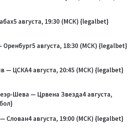
бах5 августа, 19:30 (МСК) {legalbet}
 Оренбург5 августа, 18:30 (МСК) {legalbet}
 — ЦСКА4 августа, 20:45 (МСК) {legalbet}
Беэр-Шева — Црвена Звезда4 августа,
тбол}
 Слован4 августа, 19:00 (МСК) {legalbet}