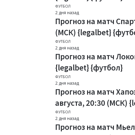
ФУТБОЛ
2 дня назад
Прогноз на матч Спарт
(МСК) {legalbet} {футб
ФУТБОЛ
2 дня назад
Прогноз на матч Локо
{legalbet} {футбол}
ФУТБОЛ
2 дня назад
Прогноз на матч Хапо
августа, 20:30 (МСК) {
ФУТБОЛ
2 дня назад
Прогноз на матч Мьел