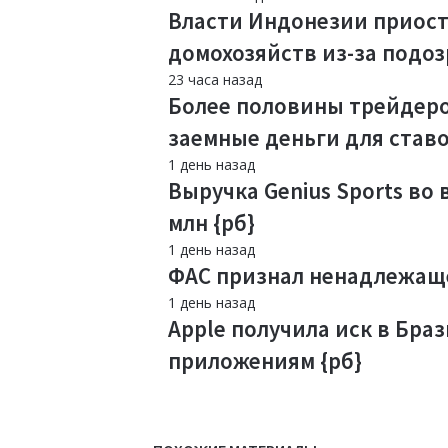
Власти Индонезии приост
домохозяйств из-за подоз
23 часа назад
Более половины трейдеро
заемные деньги для ставо
1 день назад
Выручка Genius Sports во
млн {рб}
1 день назад
ФАС признал ненадлежаще
1 день назад
Apple получила иск в Бра
приложениям {рб}