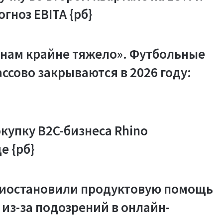
гноз EBITA {рб}
 нам крайне тяжело». Футбольные
ссово закрываются в 2026 году:
купку B2C-бизнеса Rhino
е {рб}
риостановили продуктовую помощь
 из-за подозрений в онлайн-