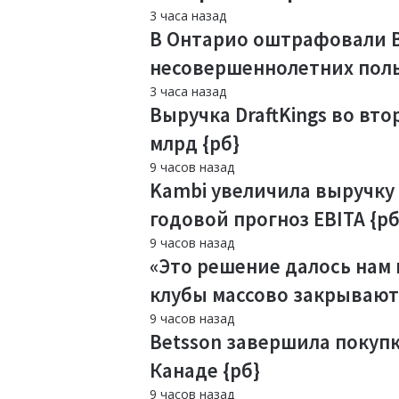
3 часа назад
В Онтарио оштрафовали Be
несовершеннолетних поль
3 часа назад
Выручка DraftKings во вто
млрд {рб}
9 часов назад
Kambi увеличила выручку 
годовой прогноз EBITA {рб
9 часов назад
«Это решение далось нам 
клубы массово закрываютс
9 часов назад
Betsson завершила покупк
Канаде {рб}
9 часов назад