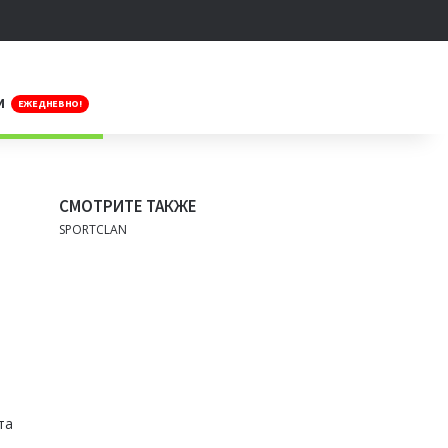
Искать
И
ЕЖЕДНЕВНО!
СМОТРИТЕ ТАКЖЕ
C
SPORTCLAN
l
o
s
e
та