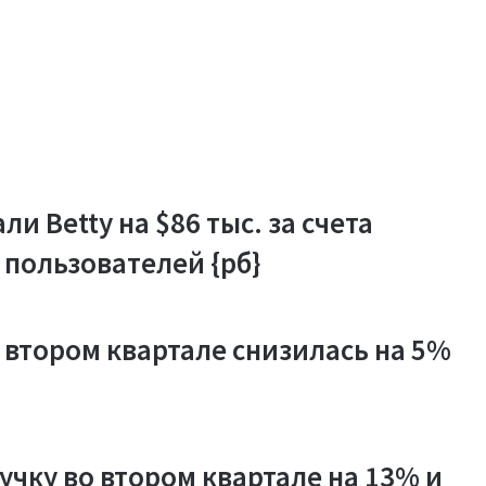
и Betty на $86 тыс. за счета
пользователей {рб}
о втором квартале снизилась на 5%
чку во втором квартале на 13% и