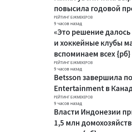
й
н
повысила годовой про
п
о
о
й
РЕЙТИНГ БУКМЕКЕРОВ
ч
п
9 часов назад
т
о
«Это решение далось
е
ч
т
и хоккейные клубы ма
е
вспоминаем всех {рб}
РЕЙТИНГ БУКМЕКЕРОВ
9 часов назад
Betsson завершила по
Entertainment в Канад
РЕЙТИНГ БУКМЕКЕРОВ
9 часов назад
Власти Индонезии п
1,5 млн домохозяйств