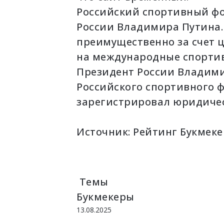
й
Российский спортивный фо
п
России Владимира Путина.
о
ч
преимущественно за счет ц
т
на международные спорти
е
Президент России Владим
Российского спортивного 
зарегистрировал
юридичес
Источник:
Рейтинг Букмеке
Темы
Букмекеры
13.08.2025
V
O
W
T
П
Р