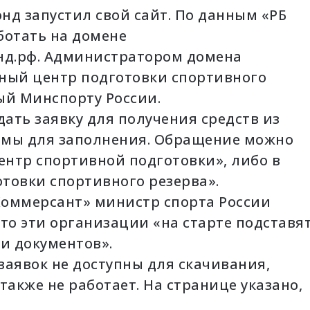
нд запустил свой сайт. По данным «РБ
аботать на домене
д.рф. Администратором домена
ный центр подготовки спортивного
ый Минспорту России.
дать заявку для получения средств из
ормы для заполнения. Обращение можно
ентр спортивной подготовки», либо в
товки спортивного резерва».
«Коммерсант» министр спорта России
то эти организации «на старте подставя
и документов».
заявок не доступны для скачивания,
также не работает. На странице указано,