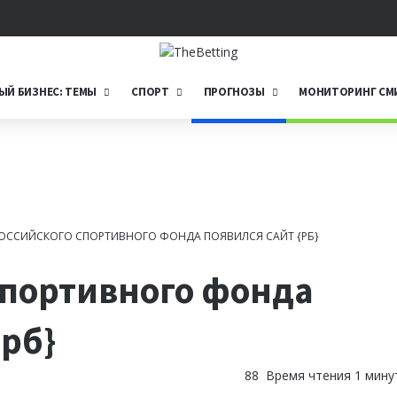
Telegram
ЫЙ БИЗНЕС: ТЕМЫ
СПОРТ
ПРОГНОЗЫ
МОНИТОРИНГ СМ
РОССИЙСКОГО СПОРТИВНОГО ФОНДА ПОЯВИЛСЯ САЙТ {РБ}
спортивного фонда
{рб}
88
Время чтения 1 мину