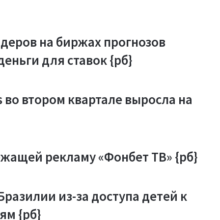
деров на биржах прогнозов
еньги для ставок {рб}
s во втором квартале выросла на
жащей рекламу «Фонбет ТВ» {рб}
 Бразилии из-за доступа детей к
м {рб}