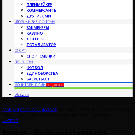
ПЛЕЙМЕЙКЕР
КОММЕРСАНТЪ
ДРУГИЕ СМИ
ИГОРНЫЙ БИЗНЕС: ТЕМЫ
БУКМЕКЕРЫ
КАЗИНО
ЛОТЕРЕЯ
ТОТАЛИЗАТОР
СПОРТ
СПОРТСМЕНКИ
ПРОГНОЗЫ
ФУТБОЛ
ЕДИНОБОРСТВА
БАСКЕТБОЛ
МОНИТОРИНГ СМИ
ЕЖЕДНЕВНО!
Искать
ГЛАВНАЯ
/
ПРОГНОЗЫ
/
ФУТБОЛ
/
ВЕНГРИЯ — ШВЕЙЦАРИЯ 15 ИЮНЯ 2024.
ПРОГНОЗ ОТ ВЯЧЕСЛАВА АНУФРИЕВА {LEGALBET} {ФУТБОЛ}
ФУТБОЛ
Венгрия — Швейцария 15 июня 2024.