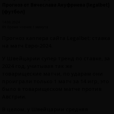
Прогноз от Вячеслава Ануфриева {legalbet}
{футбол}
14.06.2024
89
Время чтения 1 минута
Прогноз каппера сайта Legalbet: ставка
на матч Евро-2024.
У Швейцарии супер тренд по ставке, за
2024 год, учитывая так же
товарищеские матчи, по ударам они
проиграли только 1 матч за 14 игр, это
было в товарищеском матче против
Австрии.
В целом, у Швейцарии средняя