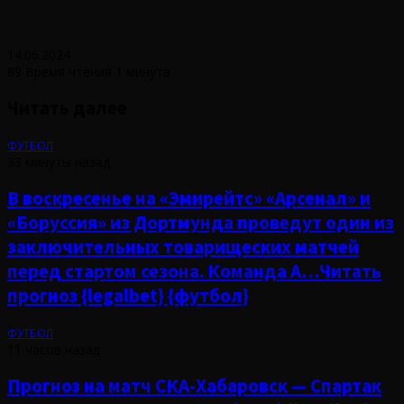
14.06.2024
89
Время чтения 1 минута
Читать далее
ФУТБОЛ
33 минуты назад
В воскресенье на «Эмирейтс» «Арсенал» и
«Боруссия» из Дортмунда проведут один из
заключительных товарищеских матчей
перед стартом сезона. Команда А…Читать
прогноз {legalbet} {футбол}
ФУТБОЛ
11 часов назад
Прогноз на матч СКА-Хабаровск — Спартак