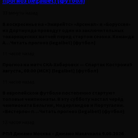
прогноз {legalbet} {футбол}
33 минуты назад
В воскресенье на «Эмирейтс» «Арсенал» и «Боруссия»
из Дортмунда проведут один из заключительных
товарищеских матчей перед стартом сезона. Команда
А…Читать прогноз {legalbet} {футбол}
11 часов назад
Прогноз на матч СКА-Хабаровск — Спартак Кострома9
августа, 08:00 (МСК) {legalbet} {футбол}
11 часов назад
В европейском футболе постепенно стартуют
топовые чемпионаты. В эту субботу настал черёд
чемпионата Бельгии, Нидерландов и Португалии.
«Вестерло» п…Читать прогноз {legalbet} {футбол}
12 часов назад
РПЛ Динамо Москва – Динамо Махачкала 9.08.2026