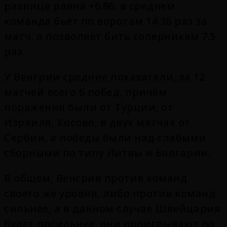
разница равна +6.86, в среднем
команда бьёт по воротам 14.36 раз за
матч, а позволяет бить соперникам 7.5
раз.
У Венгрии средние показатели, за 12
матчей всего 6 побед, причём
поражения были от Турции, от
Израиля, Косово, в двух матчах от
Сербии, а победы были над слабыми
сборными по типу Литвы и Болгарии.
В общем, Венгрия против команд
своего же уровня, либо против команд
сильнее, а в данном случае Швейцария
будет посильнее, они проигрывают по