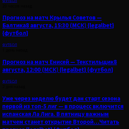
ФУТБОЛ
20 часов назад
Прогноз на матч Крылья Советов —
Балтика8 августа, 15:30 (МСК) {legalbet}
{футбол}
ФУТБОЛ
1 день назад
Прогноз на матч Енисей — Текстильщик8
августа, 12:00 (МСК) {legalbet} {футбол}
ФУТБОЛ
2 дня назад
Уже через неделю будет дан старт сезона
первой из топ-5 лиг — в процесс включится
испанская Ла Лига. В пятницу важным
матчем станет открытие Второй…Читать