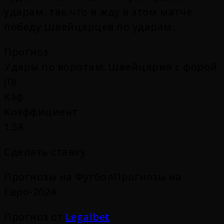
ударам, так что я жду в этом матче
победу Швейцарцев по ударам.
Прогноз
Удары по воротам: Швейцария с форой
(0)
Кэф
Коэффициент
1.58
Сделать ставку
Прогнозы на ФутболПрогнозы на
Евро-2024
Прогноз от:
Legalbet