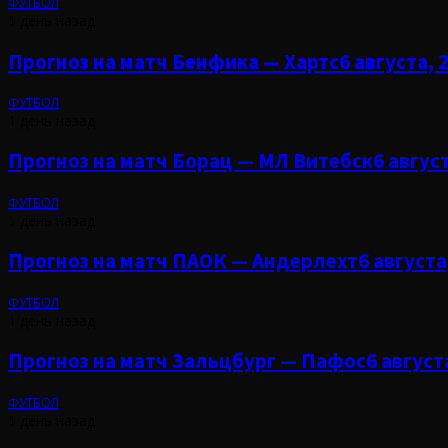
ФУТБОЛ
1 день назад
Прогноз на матч Бенфика — Хартс6 августа, 2
ФУТБОЛ
1 день назад
Прогноз на матч Борац — МЛ Витебск6 августа
ФУТБОЛ
1 день назад
Прогноз на матч ПАОК — Андерлехт6 августа, 
ФУТБОЛ
1 день назад
Прогноз на матч Зальцбург — Пафос6 августа,
ФУТБОЛ
1 день назад