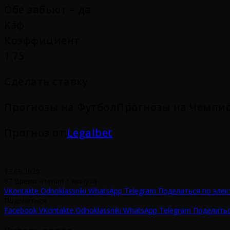
Обе забьют – да
Кэф
Коэффициент
1.75
Сделать ставку
Прогнозы на ФутболПрогнозы на Чемпи
Прогноз от:
Legalbet
13.09.2025
87
Время чтения 1 минута
VKontakte
Odnoklassniki
WhatsApp
Telegram
Поделиться по элек
Поделиться
Facebook
VKontakte
Odnoklassniki
WhatsApp
Telegram
Поделитьс