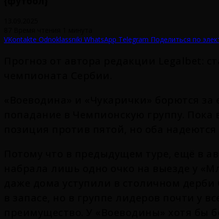
{футбол}
13.09.2025
87
Время чтения 1 минута
VKontakte
Odnoklassniki
WhatsApp
Telegram
Поделиться по элек
Прогноз от автора редакции Legalbet: с
чемпионата Сербии.
«Воеводина» и «Чукарички» борются за е
попадание в Чемпионскую группу. Пока 
позиция против пятой, но оба надеются
Потому что в предыдущем туре, ещё в ав
набрала лишь одно очко на выезде у «Мл
даже дома уступили в столичном дерби О
в запасе, но в группе лидеров почти у вс
преимущество. У «Воеводины» хотя бы б