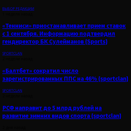
ВЫБОР РЕДАКЦИИ
1 неделя назад
«Тенниси» приостанавливает прием ставок
с 1 сентября. Информацию подтвердил
гендиректор БК Сулейманов {Sports}
SPORTCLAN
2 недели назад
«Балтбет» сократил число
зарегистрированных ППС на 46% {sportclan}
SPORTCLAN
2 недели назад
РСФ направит до 5 млрд рублей на
развитие зимних видов спорта {sportclan}
2 дня назад