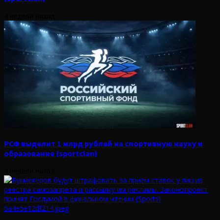
4 недели назад
РСФ выделит 1 млрд рублей на спортивную науку и
образование {sportclan}
4 недели назад