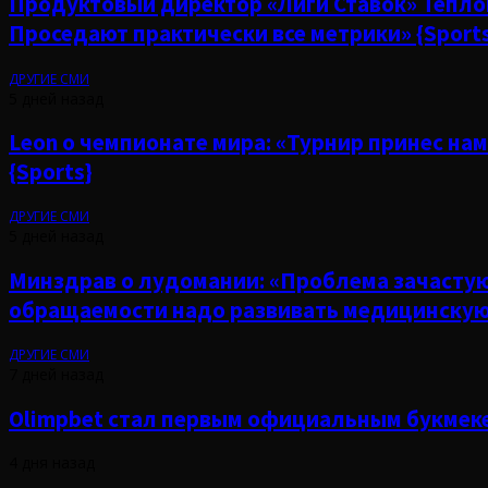
Продуктовый директор «Лиги Ставок» Теплов
Проседают практически все метрики» {Sport
ДРУГИЕ СМИ
5 дней назад
Leon о чемпионате мира: «Турнир принес нам
{Sports}
ДРУГИЕ СМИ
5 дней назад
Минздрав о лудомании: «Проблема зачастую
обращаемости надо развивать медицинскую
ДРУГИЕ СМИ
7 дней назад
Olimpbet стал первым официальным букмекер
4 дня назад