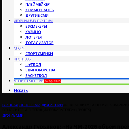
ПЛЕЙМЕЙКЕР
КОММЕРСАНТЪ
ДРУГИЕ СМИ
ИГОРНЫЙ БИЗНЕС: ТЕМЫ
БУКМЕКЕРЫ
КАЗИНО
ЛОТЕРЕЯ
ТОТАЛИЗАТОР
СПОРТ
СПОРТСМЕНКИ
ПРОГНОЗЫ
ФУТБОЛ
ЕДИНОБОРСТВА
БАСКЕТБОЛ
МОНИТОРИНГ СМИ
ЕЖЕДНЕВНО!
Искать
ГЛАВНАЯ
/
ОБЗОР СМИ
/
ДРУГИЕ СМИ
/
АЛЕКСАНДР ГУРЬЯНОВ: «НА ЧМ-2026
ОТНОСИТЕЛЬНО ТЕКУЩИХ ПОКАЗАТЕЛЕЙ» {SPORTS}
ДРУГИЕ СМИ
Александр Гурьянов: «На ЧМ-2026 объем пре