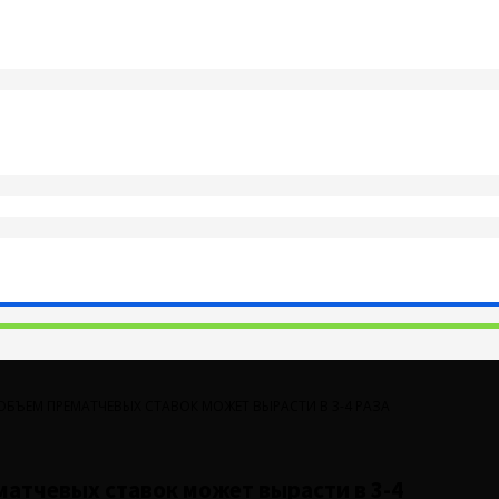
 ОБЪЕМ ПРЕМАТЧЕВЫХ СТАВОК МОЖЕТ ВЫРАСТИ В 3-4 РАЗА
матчевых ставок может вырасти в 3-4