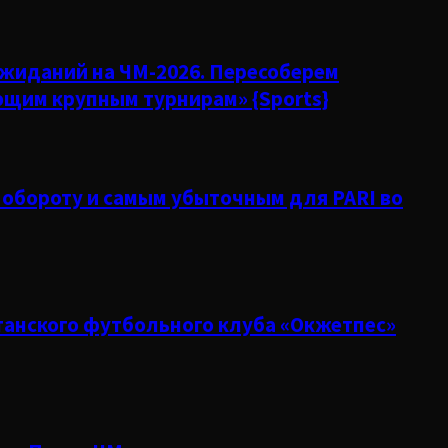
ожиданий на ЧМ-2026. Пересоберем
ющим крупным турнирам» {Sports}
 обороту и самым убыточным для PARI во
танского футбольного клуба «Окжетпес»