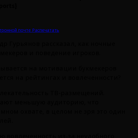
ports}
тронной почте
Распечатать
др Гурьянов рассказал, как ночные
мекеров и поведение игроков.
зывается на мотивации букмекеров
ается на рейтингах и вовлеченности?
ивлекательность ТВ-размещений.
ают меньшую аудиторию, что
мном охвате, в целом не зря это один
лей.
ю вовлеченность из‑за неудобного