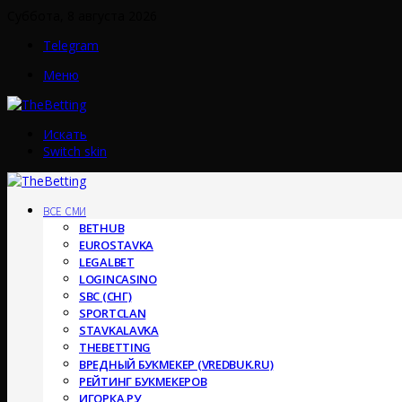
Суббота, 8 августа 2026
Telegram
Меню
Искать
Switch skin
ВСЕ СМИ
BETHUB
EUROSTAVKA
LEGALBET
LOGINCASINO
SBC (СНГ)
SPORTCLAN
STAVKALAVKA
THEBETTING
ВРЕДНЫЙ БУКМЕКЕР (VREDBUK.RU)
РЕЙТИНГ БУКМЕКЕРОВ
ИГОРКА.РУ