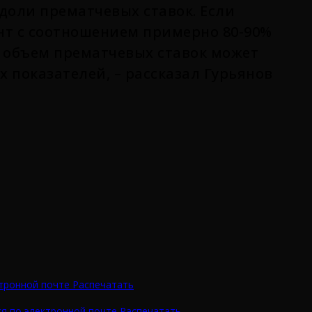
доли прематчевых ставок. Если
ент с соотношением примерно 80-90%
26 объем прематчевых ставок может
х показателей, – рассказал Гурьянов
тронной почте
Распечатать
я по электронной почте
Распечатать