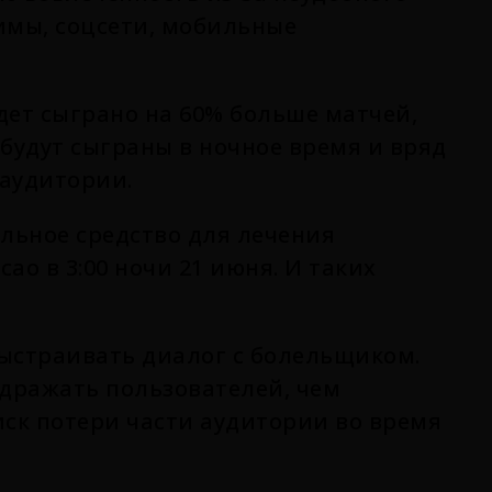
имы, соцсети, мобильные
удет сыграно на 60% больше матчей,
 будут сыграны в ночное время и вряд
 аудитории.
альное средство для лечения
ао в 3:00 ночи 21 июня. И таких
выстраивать диалог с болельщиком.
дражать пользователей, чем
иск потери части аудитории во время