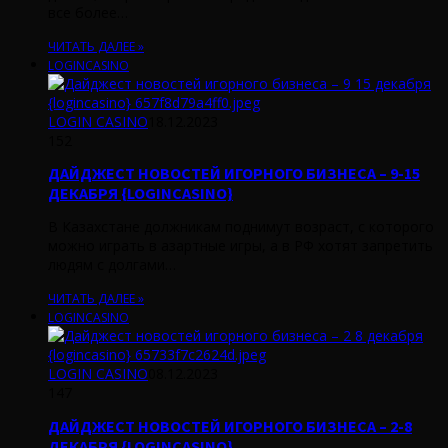
все более…
ЧИТАТЬ ДАЛЕЕ »
LOGINCASINO
LOGIN CASINO
18.12.2023
152
ДАЙДЖЕСТ НОВОСТЕЙ ИГОРНОГО БИЗНЕСА – 9-15
ДЕКАБРЯ {LOGINCASINO}
В Казахстане должникам поднимут возраст, с которого
можно играть в азартные игры, а в РФ хотят запретить
людям с долгами…
ЧИТАТЬ ДАЛЕЕ »
LOGINCASINO
LOGIN CASINO
08.12.2023
147
ДАЙДЖЕСТ НОВОСТЕЙ ИГОРНОГО БИЗНЕСА – 2-8
ДЕКАБРЯ {LOGINCASINO}