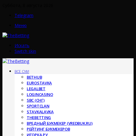
Суббота, 8 августа 2026
Telegram
Меню
Искать
Switch skin
ВСЕ СМИ
BETHUB
EUROSTAVKA
LEGALBET
LOGINCASINO
SBC (СНГ)
SPORTCLAN
STAVKALAVKA
THEBETTING
ВРЕДНЫЙ БУКМЕКЕР (VREDBUK.RU)
РЕЙТИНГ БУКМЕКЕРОВ
ИГОРКА.РУ