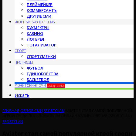
ПЛЕЙМЕЙКЕР
КОММЕРСАНТЪ
ДРУГИЕ СМИ
ИГОРНЫЙ БИЗНЕС: ТЕМЫ
БУКМЕКЕРЫ
КАЗИНО
ЛОТЕРЕЯ
ТОТАЛИЗАТОР
СПОРТ
СПОРТСМЕНКИ
ПРОГНОЗЫ
ФУТБОЛ
ЕДИНОБОРСТВА
БАСКЕТБОЛ
МОНИТОРИНГ СМИ
ЕЖЕДНЕВНО!
Искать
ГЛАВНАЯ
/
ОБЗОР СМИ
/
SPORTCLAN
/
AVIATOR СТАЛ САМОЙ ПОПУЛЯРНОЙ
ИГРОЙ СРЕДИ ПОЛЬЗОВАТЕЛЕЙ ОНЛАЙН-КАЗИНО BET365 {SPORTCLAN}
SPORTCLAN
Aviator стал самой популярной игрой среди