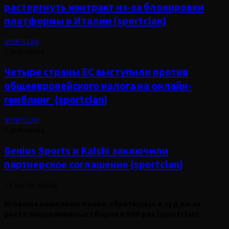
расторгнуть контракт из-за блокировки
платформы в Италии {sportclan}
SPORTCLAN
2 дня назад
Четыре страны ЕС выступили против
общеевропейского налога на онлайн-
гемблинг {sportclan}
SPORTCLAN
2 дня назад
Genius Sports и Kalshi заключили
партнерское соглашение {sportclan}
13 часов назад
Игорные компании Кении обратились в суд из-за
роста лицензионных сборов в 500 раз {sportclan}