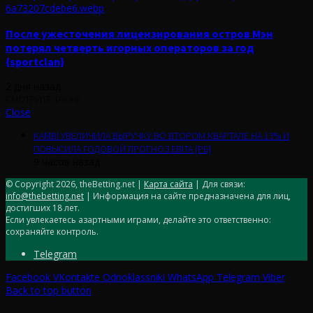
После ужесточения лицензирования остров Мэн
потерял четверть игорных операторов за год
{sportclan}
2 дня назад
СМОТРИТЕ ТАКЖЕ
Close
KAMBI УВЕЛИЧИЛА ВЫРУЧКУ ВО ВТОРОМ КВАРТАЛЕ НА 13% И
ПОВЫСИЛА ГОДОВОЙ ПРОГНОЗ EBITA {РБ}
9 часов назад
© Copyright 2026, theBetting.net |
Карта сайта
| Для связи:
info@thebetting.net
| Информация на сайте предназначена для лиц,
достигших 18 лет.
Если увлекаетесь азартными играми, делайте это ответственно:
сохраняйте контроль.
Telegram
Facebook
VKontakte
Odnoklassniki
WhatsApp
Telegram
Viber
Back to top button