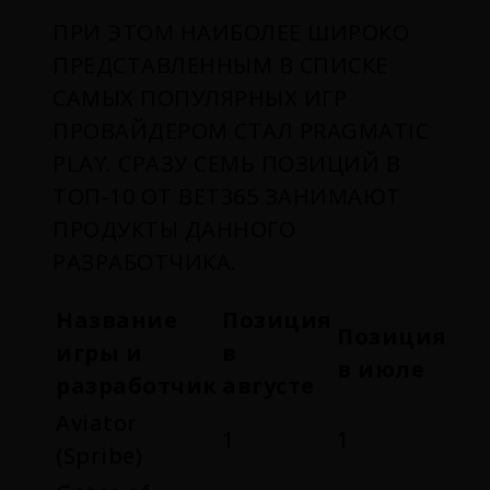
ПРИ ЭТОМ НАИБОЛЕЕ ШИРОКО
ПРЕДСТАВЛЕННЫМ В СПИСКЕ
САМЫХ ПОПУЛЯРНЫХ ИГР
ПРОВАЙДЕРОМ СТАЛ PRAGMATIC
PLAY. СРАЗУ СЕМЬ ПОЗИЦИЙ В
ТОП-10 ОТ BET365 ЗАНИМАЮТ
ПРОДУКТЫ ДАННОГО
РАЗРАБОТЧИКА.
Название
Позиция
Позиция
игры и
в
в июле
разработчик
августе
Aviator
1
1
(Spribe)