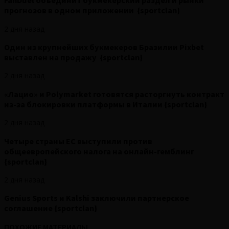
FanDuel объединит букмекерский раздел и рынки
прогнозов в одном приложении {sportclan}
2 дня назад
Один из крупнейших букмекеров Бразилии Pixbet
выставлен на продажу {sportclan}
2 дня назад
«Лацио» и Polymarket готовятся расторгнуть контракт
из-за блокировки платформы в Италии {sportclan}
2 дня назад
Четыре страны ЕС выступили против
общеевропейского налога на онлайн-гемблинг
{sportclan}
2 дня назад
Genius Sports и Kalshi заключили партнерское
соглашение {sportclan}
ПОХОЖИЕ МАТЕРИАЛЫ