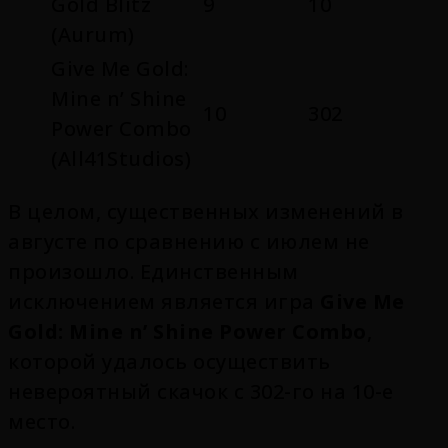
Gold Blitz
9
10
(Aurum)
Give Me Gold:
Mine n’ Shine
10
302
Power Combo
(All41Studios)
В целом, существенных изменений в
августе по сравнению с июлем не
произошло. Единственным
исключением является игра
Give Me
Gold: Mine n’ Shine Power Combo
,
которой удалось осуществить
невероятный скачок с 302-го на 10-е
место.