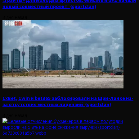
«Гранты» для молодых артистов: WINLINE и GAZ начали
новый совместный проект {sportclan}
3 дня назад
1xBet, 1win и bet365 заблокировали на Шри-Ланке из-
за отсутствия местных лицензий {sportclan}
3 дня назад