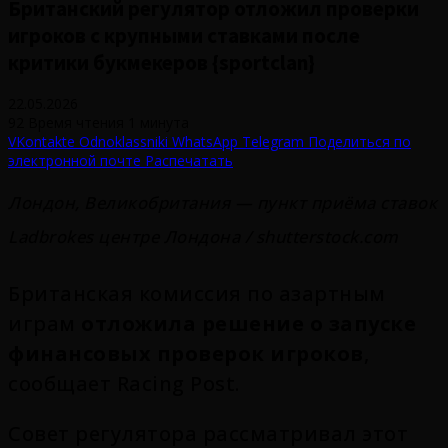
Британский регулятор отложил проверки
игроков с крупными ставками после
критики букмекеров {sportclan}
22.05.2026
92
Время чтения 1 минута
VKontakte
Odnoklassniki
WhatsApp
Telegram
Поделиться по
электронной почте
Распечатать
Лондон, Великобритания — пункт приёма ставок
Ladbrokes центре Лондона / shutterstock.com
Британская комиссия по азартным
играм
отложила решение о запуске
финансовых проверок игроков
,
сообщает Racing Post.
Совет регулятора рассматривал этот