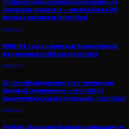
Полиция накрыла подпольное казино на
Лиговском проспекте — изъято более 200
игровых автоматов {sportclan}
SPORTCLAN
2 дня назад
WINLINE стала партнером Всероссийской
федерации волейбола {sportclan}
SPORTCLAN
2 дня назад
22-летний американец стал чемпионом
Мировой серии покера — его победу
заранее предсказала программа {sportclan}
SPORTCLAN
2 дня назад
FanDuel объединит букмекерский раздел и