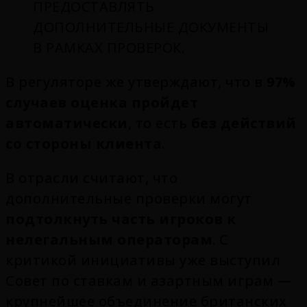
ПРЕДОСТАВЛЯТЬ
ДОПОЛНИТЕЛЬНЫЕ ДОКУМЕНТЫ
В РАМКАХ ПРОВЕРОК.
В регуляторе же утверждают, что в
97%
случаев оценка пройдет
автоматически
, то есть
без действий
со стороны клиента
.
В отрасли считают, что
дополнительные проверки могут
подтолкнуть часть игроков к
нелегальным операторам
. С
критикой инициативы уже выступил
Совет по ставкам и азартным играм —
крупнейшее объединение британских