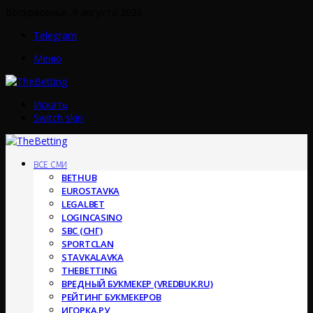
Воскресенье, 9 августа 2026
Telegram
Меню
Искать
Switch skin
ВСЕ СМИ
BETHUB
EUROSTAVKA
LEGALBET
LOGINCASINO
SBC (СНГ)
SPORTCLAN
STAVKALAVKA
THEBETTING
ВРЕДНЫЙ БУКМЕКЕР (VREDBUK.RU)
РЕЙТИНГ БУКМЕКЕРОВ
ИГОРКА.РУ