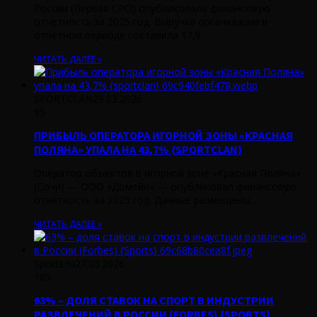
России (Первая СРО) опубликовала финансовую
отчетность за 2025 год. Выручка организации в
отчетном периоде составила 17,9…
ЧИТАТЬ ДАЛЕЕ »
SPORTCLAN
29.03.2026
95
ПРИБЫЛЬ ОПЕРАТОРА ИГОРНОЙ ЗОНЫ «КРАСНАЯ
ПОЛЯНА» УПАЛА НА 43,7% {SPORTCLAN}
Оператор объектов в игорной зоне «Красная Поляна»
(Сочи) — ООО «Домейн» — опубликовал финансовую
отчетность за 2025 год. Данные размещены…
ЧИТАТЬ ДАЛЕЕ »
Sports.ru
27.03.2026
105
63% – ДОЛЯ СТАВОК НА СПОРТ В ИНДУСТРИИ
РАЗВЛЕЧЕНИЙ В РОССИИ (FORBES) {SPORTS}