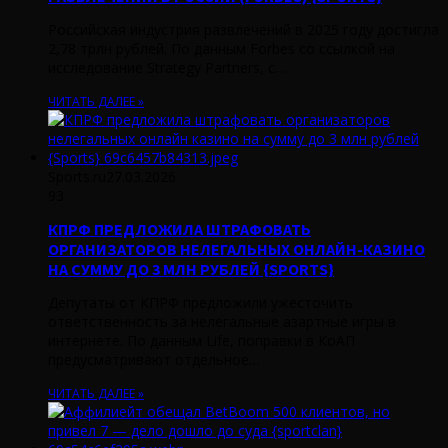
Российская индустрия развлечений в 2025 году достигла
2,78 трлн рублей. По данным Forbes со ссылкой на
исследование Strategy Partners, с…
ЧИТАТЬ ДАЛЕЕ »
Sports.ru
27.03.2026
93
КПРФ ПРЕДЛОЖИЛА ШТРАФОВАТЬ
ОРГАНИЗАТОРОВ НЕЛЕГАЛЬНЫХ ОНЛАЙН-КАЗИНО
НА СУММУ ДО 3 МЛН РУБЛЕЙ {SPORTS}
Депутаты от КПРФ предложили ужесточить
ответственность за нелегальные азартные игры в
интернете. По данным Life, поправки в КоАП
предусматривают отдельное…
ЧИТАТЬ ДАЛЕЕ »