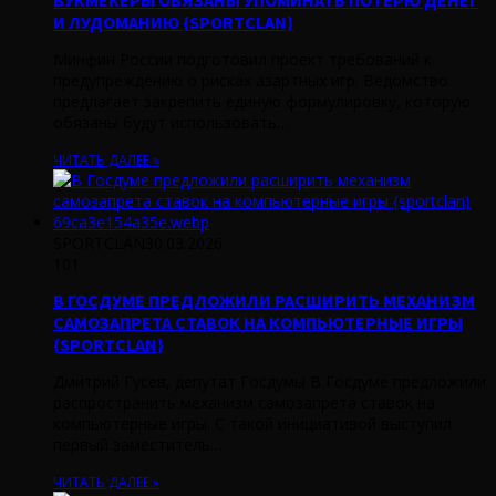
БУКМЕКЕРЫ ОБЯЗАНЫ УПОМИНАТЬ ПОТЕРЮ ДЕНЕГ
И ЛУДОМАНИЮ {SPORTCLAN}
Минфин России подготовил проект требований к
предупреждению о рисках азартных игр. Ведомство
предлагает закрепить единую формулировку, которую
обязаны будут использовать…
ЧИТАТЬ ДАЛЕЕ »
SPORTCLAN
30.03.2026
101
В ГОСДУМЕ ПРЕДЛОЖИЛИ РАСШИРИТЬ МЕХАНИЗМ
САМОЗАПРЕТА СТАВОК НА КОМПЬЮТЕРНЫЕ ИГРЫ
{SPORTCLAN}
Дмитрий Гусев, депутат Госдумы В Госдуме предложили
распространить механизм самозапрета ставок на
компьютерные игры. С такой инициативой выступил
первый заместитель…
ЧИТАТЬ ДАЛЕЕ »