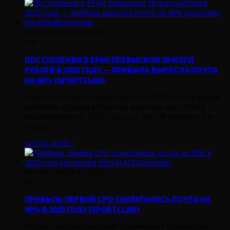
SPORTCLAN
30.03.2026
106
ПОСТУПЛЕНИЯ В ЕРАИ ПРЕВЫСИЛИ 38 МЛРД
РУБЛЕЙ В 2025 ГОДУ — ПРИБЫЛЬ ВЫРОСЛА ПОЧТИ
НА 46% {SPORTCLAN}
Алексей Грачев, гендиректор ЕРАИ Публично-правовая
компания «Единый регулятор азартных игр» (ЕРАИ)
зафиксировала в 2025 году рост чистой прибыли. Как
следует…
ЧИТАТЬ ДАЛЕЕ »
SPORTCLAN
29.03.2026
96
ПРИБЫЛЬ ПЕРВОЙ СРО СОКРАТИЛАСЬ ПОЧТИ НА
90% В 2025 ГОДУ {SPORTCLAN}
Первая саморегулируемая организация букмекеров