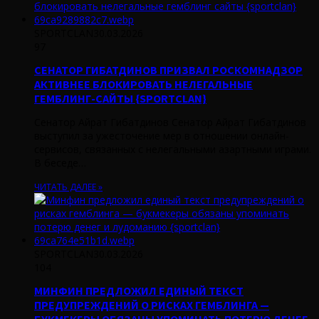
SPORTCLAN
30.03.2026
97
СЕНАТОР ГИБАТДИНОВ ПРИЗВАЛ РОСКОМНАДЗОР
АКТИВНЕЕ БЛОКИРОВАТЬ НЕЛЕГАЛЬНЫЕ
ГЕМБЛИНГ-САЙТЫ {SPORTCLAN}
Сенатор Айрат Гибатдинов Сенатор Айрат Гибатдинов
выступил за ужесточение мер в отношении онлайн-
сервисов, связанных с нелегальными азартными играми.
В беседе…
ЧИТАТЬ ДАЛЕЕ »
SPORTCLAN
30.03.2026
104
МИНФИН ПРЕДЛОЖИЛ ЕДИНЫЙ ТЕКСТ
ПРЕДУПРЕЖДЕНИЙ О РИСКАХ ГЕМБЛИНГА —