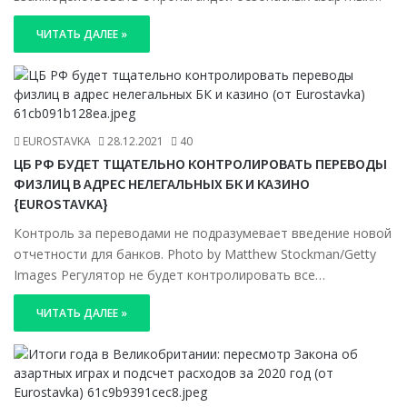
ЧИТАТЬ ДАЛЕЕ »
EUROSTAVKA
28.12.2021
40
ЦБ РФ БУДЕТ ТЩАТЕЛЬНО КОНТРОЛИРОВАТЬ ПЕРЕВОДЫ
ФИЗЛИЦ В АДРЕС НЕЛЕГАЛЬНЫХ БК И КАЗИНО
{EUROSTAVKA}
Контроль за переводами не подразумевает введение новой
отчетности для банков. Photo by Matthew Stockman/Getty
Images Регулятор не будет контролировать все…
ЧИТАТЬ ДАЛЕЕ »