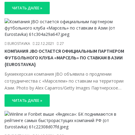
ЧИТАТЬ ДАЛЕЕ »
EUROSTAVKA
22.12.2021
27
КОМПАНИЯ JBO ОСТАЕТСЯ ОФИЦИАЛЬНЫМ ПАРТНЕРОМ
ФУТБОЛЬНОГО КЛУБА «МАРСЕЛЬ» ПО СТАВКАМ В АЗИИ
{EUROSTAVKA}
Букмекерская компания JBO объявила о продлении
сотрудничества с «Марселем» по ставкам на территории
Азии. Photo by Alex Caparros/Getty Images Партнерское…
ЧИТАТЬ ДАЛЕЕ »