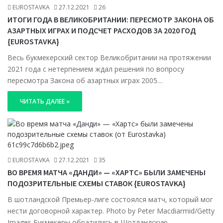
EUROSTAVKA
27.12.2021
26
ИТОГИ ГОДА В ВЕЛИКОБРИТАНИИ: ПЕРЕСМОТР ЗАКОНА ОБ
АЗАРТНЫХ ИГРАХ И ПОДСЧЕТ РАСХОДОВ ЗА 2020 ГОД
{EUROSTAVKA}
Весь букмекерский сектор Великобритании на протяжении
2021 года с нетерпением ждал решения по вопросу
пересмотра Закона об азартных играх 2005…
ЧИТАТЬ ДАЛЕЕ »
EUROSTAVKA
27.12.2021
35
ВО ВРЕМЯ МАТЧА «ДАНДИ» — «ХАРТС» БЫЛИ ЗАМЕЧЕНЫ
ПОДОЗРИТЕЛЬНЫЕ СХЕМЫ СТАВОК {EUROSTAVKA}
В шотландской Премьер-лиге состоялся матч, который мог
нести договорной характер. Photo by Peter Macdiarmid/Getty
Images Букмекеры обратились в Шотландскую