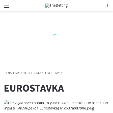
Меню
Switch
И
ГЛАВНАЯ
/
ОБЗОР СМИ
/
EUROSTAVKA
EUROSTAVKA