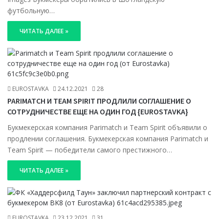
футбольную…
ЧИТАТЬ ДАЛЕЕ »
EUROSTAVKA
24.12.2021
28
PARIMATCH И TEAM SPIRIT ПРОДЛИЛИ СОГЛАШЕНИЕ О
СОТРУДНИЧЕСТВЕ ЕЩЕ НА ОДИН ГОД {EUROSTAVKA}
Букмекерская компания Parimatch и Team Spirit объявили о
продлении соглашения. Букмекерская компания Parimatch и
Team Spirit — победители самого престижного…
ЧИТАТЬ ДАЛЕЕ »
EUROSTAVKA
23.12.2021
31