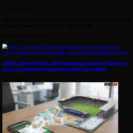
1 день назад
«Гранты» для молодых артистов: WINLINE и GAZ начали
новый совместный проект {sportclan}
ПОХОЖИЕ МАТЕРИАЛЫ
1xBet, 1win и bet365 заблокировали на Шри-Ланке из-
за отсутствия местных лицензий {sportclan}
1 день назад