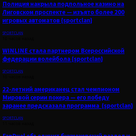
Полиция накрыла подпольное казино на
Лиговском проспекте — изъято более 200
игровых автоматов {sportclan}
SPORTCLAN
10 часов назад
WINLINE стала партнером Всероссийской
федерации волейбола {sportclan}
SPORTCLAN
10 часов назад
22-летний американец стал чемпионом
Мировой серии покера — его победу
заранее предсказала программа {sportclan}
SPORTCLAN
11 часов назад
FanDuel объединит букмекерский раздел и