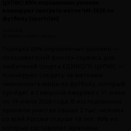
ЦУПИС: 89% опрошенных россиян
планируют смотреть матчи ЧМ-2026 по
футболу {sportclan}
10.06.2026
93
Время чтения 1 минута
Порядка 89% опрошенных россиян —
пользователей финтех-сервиса для
любителей спорта ЕДИНОГО ЦУПИС —
планируют следить за матчами
чемпионата мира по футболу, который
пройдет в Северной Америке с 11 июня
по 19 июля 2026 года. В исследовании
приняли участие свыше 2 тыс. человек
со всей России старше 18 лет, 90% из
которых составляют мужчины.