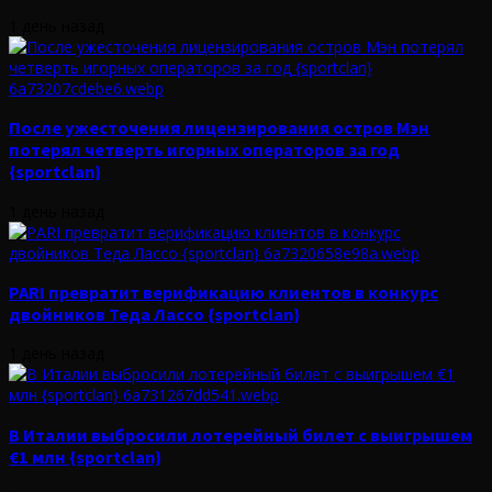
1 день назад
После ужесточения лицензирования остров Мэн
потерял четверть игорных операторов за год
{sportclan}
1 день назад
PARI превратит верификацию клиентов в конкурс
двойников Теда Лассо {sportclan}
1 день назад
В Италии выбросили лотерейный билет с выигрышем
€1 млн {sportclan}