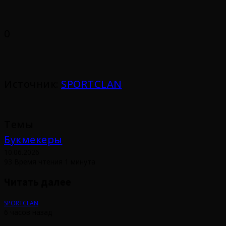
0
Источник:
SPORTCLAN
Темы
Букмекеры
10.06.2026
93
Время чтения 1 минута
Читать далее
SPORTCLAN
6 часов назад