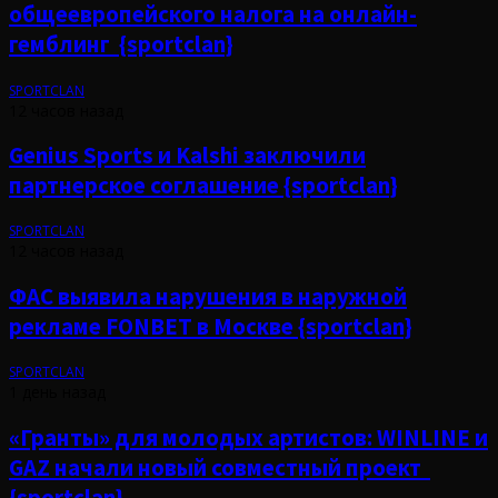
общеевропейского налога на онлайн-
гемблинг {sportclan}
SPORTCLAN
12 часов назад
Genius Sports и Kalshi заключили
партнерское соглашение {sportclan}
SPORTCLAN
12 часов назад
ФАС выявила нарушения в наружной
рекламе FONBET в Москве {sportclan}
SPORTCLAN
1 день назад
«Гранты» для молодых артистов: WINLINE и
GAZ начали новый совместный проект
{sportclan}