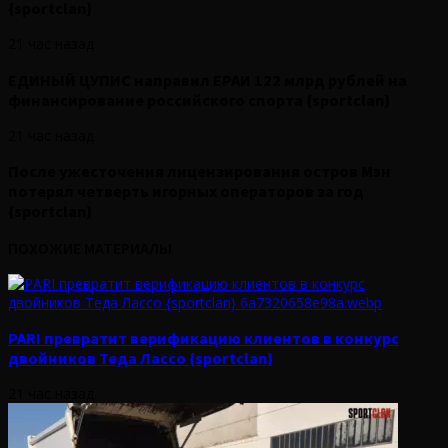
{sportclan}
21 час назад
ЕДИНЫЙ ЦУПИС направил ЕРАИ 122 млрд рублей на
финансирование российского спорта {sportclan}
21 час назад
После ужесточения лицензирования остров Мэн
потерял четверть игорных операторов за год
{sportclan}
ПОХОЖИЕ МАТЕРИАЛЫ
PARI превратит верификацию клиентов в конкурс
двойников Теда Лассо {sportclan}
21 час назад