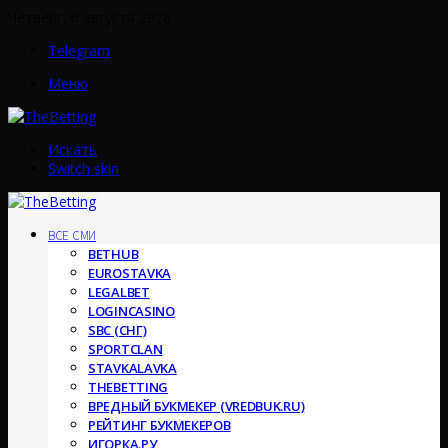
Четверг, 6 августа 2026
Telegram
Меню
Искать
Switch skin
ВСЕ СМИ
BETHUB
EUROSTAVKA
LEGALBET
LOGINCASINO
SBC (СНГ)
SPORTCLAN
STAVKALAVKA
THEBETTING
ВРЕДНЫЙ БУКМЕКЕР (VREDBUK.RU)
РЕЙТИНГ БУКМЕКЕРОВ
ИГОРКА.РУ