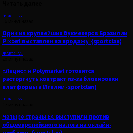
Читать далее
SPORTCLAN
26 минут назад
Один из крупнейших букмекеров Бразилии
Pixbet выставлен на продажу {sportclan}
SPORTCLAN
26 минут назад
«Лацио» и Polymarket готовятся
расторгнуть контракт из-за блокировки
платформы в Италии {sportclan}
SPORTCLAN
27 минут назад
Четыре страны ЕС выступили против
общеевропейского налога на онлайн-
гемблинг {sportclan}