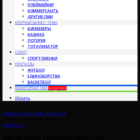
ПЛЕЙМЕЙКЕР
КОММЕРСАНТЪ
ДРУГИЕ СМИ
ИГОРНЫЙ БИЗНЕС: ТЕМЫ
БУКМЕКЕРЫ
КАЗИНО
ЛОТЕРЕЯ
ТОТАЛИЗАТОР
СПОРТ
СПОРТСМЕНКИ
ПРОГНОЗЫ
ФУТБОЛ
ЕДИНОБОРСТВА
БАСКЕТБОЛ
МОНИТОРИНГ СМИ
ЕЖЕДНЕВНО!
Искать
ГЛАВНАЯ
/
ОБЗОР СМИ
/
SPORTCLAN
/
ДВА КРУПНЫХ ОРДИНАРА ПРИНЕСЛИ
ПРОТИВОПОЛОЖНЫЕ ЭМОЦИИ КЛИЕНТАМ БК «МЕЛБЕТ» {SPORTCLAN}
SPORTCLAN
Два крупных ординара принесли