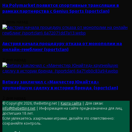
На Polymarket появятся спортивные трансляции в
рамках партнерства с Genius Sports {sportclan}
1 день назад
Австрия начала процедуру отказа от монополии на
онлайн-гемблинг {sportclan}
2 дня назад
Betway заключил с «Манчестер Юнайтед»
крупнейшую сделку в истории бренда {sportclan}
2 дня назад
© Copyright 2026, theBetting.net |
Карта сайта
| Для связи:
info@thebetting.net
| Информация на сайте предназначена для лиц,
достигших 18 лет.
Если увлекаетесь азартными играми, делайте это ответственно:
сохраняйте контроль.