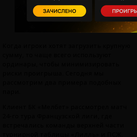
Когда игроки хотят загрузить крупную
сумму, то чаще всего используют
ординары, чтобы минимизировать
риски проигрыша. Сегодня мы
рассмотрим два примера подобных
пари.
Клиент БК «Мелбет» рассмотрел матч
24-го тура Французской лиги, где
встречались команды верхней части
турнирной таблицы «
Лилль
» и
ПСЖ
.