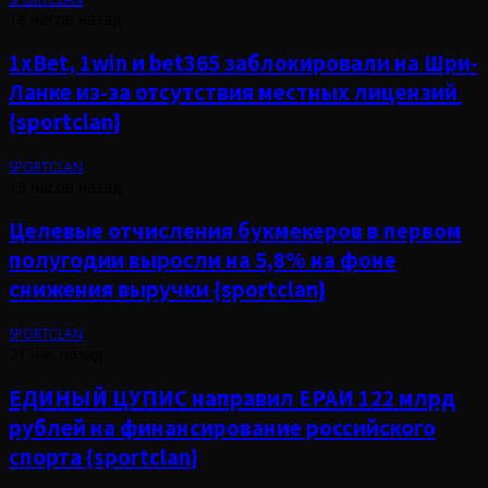
18 часов назад
1xBet, 1win и bet365 заблокировали на Шри-
Ланке из-за отсутствия местных лицензий
{sportclan}
SPORTCLAN
19 часов назад
Целевые отчисления букмекеров в первом
полугодии выросли на 5,8% на фоне
снижения выручки {sportclan}
SPORTCLAN
21 час назад
ЕДИНЫЙ ЦУПИС направил ЕРАИ 122 млрд
рублей на финансирование российского
спорта {sportclan}