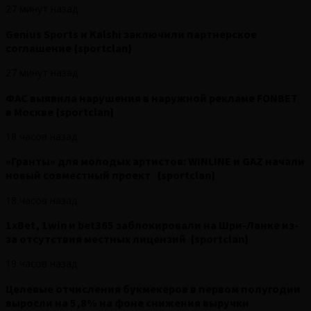
27 минут назад
Genius Sports и Kalshi заключили партнерское
соглашение {sportclan}
27 минут назад
ФАС выявила нарушения в наружной рекламе FONBET
в Москве {sportclan}
18 часов назад
«Гранты» для молодых артистов: WINLINE и GAZ начали
новый совместный проект {sportclan}
18 часов назад
1xBet, 1win и bet365 заблокировали на Шри-Ланке из-
за отсутствия местных лицензий {sportclan}
19 часов назад
Целевые отчисления букмекеров в первом полугодии
выросли на 5,8% на фоне снижения выручки