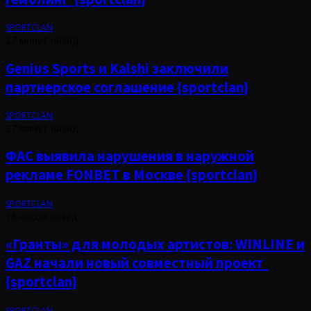
SPORTCLAN
27 минут назад
Genius Sports и Kalshi заключили
партнерское соглашение {sportclan}
SPORTCLAN
27 минут назад
ФАС выявила нарушения в наружной
рекламе FONBET в Москве {sportclan}
SPORTCLAN
18 часов назад
«Гранты» для молодых артистов: WINLINE и
GAZ начали новый совместный проект
{sportclan}
SPORTCLAN