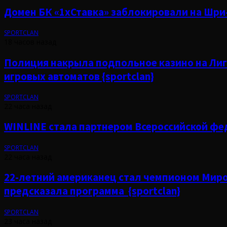
Домен БК «1xСтавка» заблокировали на Шри-
SPORTCLAN
18 часов назад
Полиция накрыла подпольное казино на Лиг
игровых автоматов {sportclan}
SPORTCLAN
22 часа назад
WINLINE стала партнером Всероссийской фед
SPORTCLAN
22 часа назад
22-летний американец стал чемпионом Миров
предсказала программа {sportclan}
SPORTCLAN
23 часа назад