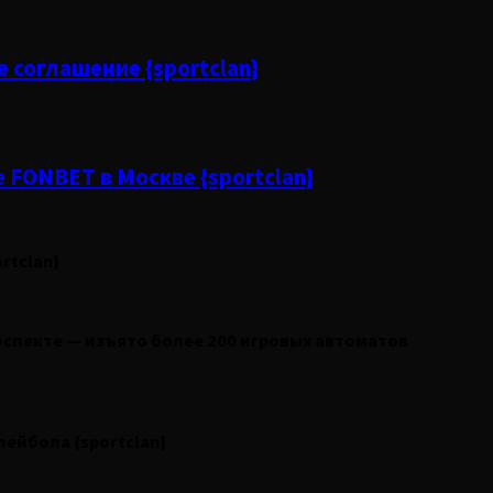
е соглашение {sportclan}
FONBET в Москве {sportclan}
rtclan}
спекте — изъято более 200 игровых автоматов
ейбола {sportclan}