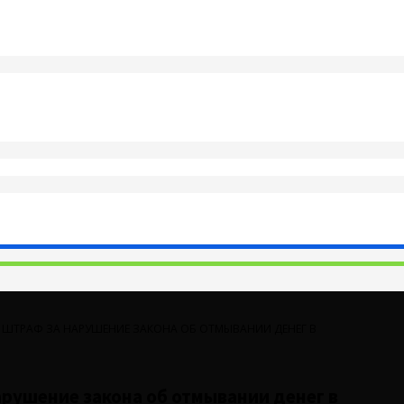
ШТРАФ ЗА НАРУШЕНИЕ ЗАКОНА ОБ ОТМЫВАНИИ ДЕНЕГ В
рушение закона об отмывании денег в