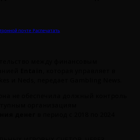
тронной почте
Распечатать
ательство между финансовым
панией
Entain
, которая управляет в
es и Neds, передает Gambling News.
 она не обеспечила должный контроль
еступным организациям
ния денег
в период с 2018 по 2024
ЛЬНЫХ ИГРОВЫХ СЧЕТОВ, ЧЕРЕЗ