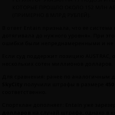
КОТОРЫЕ ПРОШЛО ОКОЛО 152 МЛН А
(ПРИМЕРНО 8 МЛРД РУБЛЕЙ).
В ответ Entain признала, что ее система
дотягивала до нужного уровня». При эт
ошибки были непреднамеренными и не с
Если суд поддержит позицию AUSTRAC, 
нескольких сотен миллионов долларов.
Для сравнения: ранее по аналогичным 
SkyCity
получили штрафы в размере
450
соответственно.
Спортклан дополняет: Entain уже зарез
долларов
на случай штрафа, однако в к