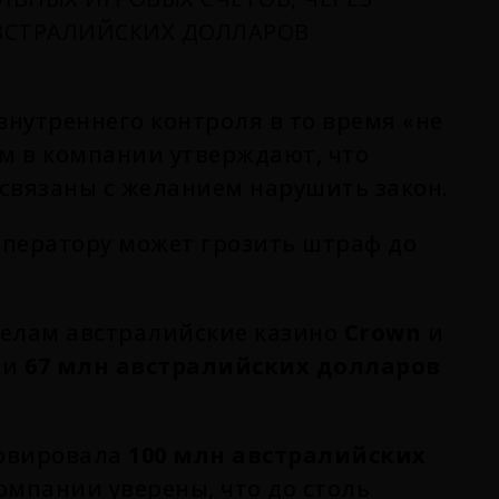
ВСТРАЛИЙСКИХ ДОЛЛАРОВ
 внутреннего контроля в то время «не
ом в компании утверждают, что
вязаны с желанием нарушить закон.
оператору может грозить штраф до
делам австралийские казино
Crown
и
и
67 млн австралийских долларов
ервировала
100 млн австралийских
омпании уверены, что до столь